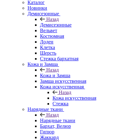
Каталог
Новинки
Демисезонные
Назад
Демисезонные
Вельвет
Костюмная
Лоден
Клетка
Шерсть
Стежка бархатная
Кожа и Замша
Назад
Кожа и Замша
Замша искусственная
Кожа искусственная
Назад
Кожа искусственная
Стежка
Нарядные ткани
Назад
Нарядные ткани
Бархат, Велюр
Гипюр
Жаккард