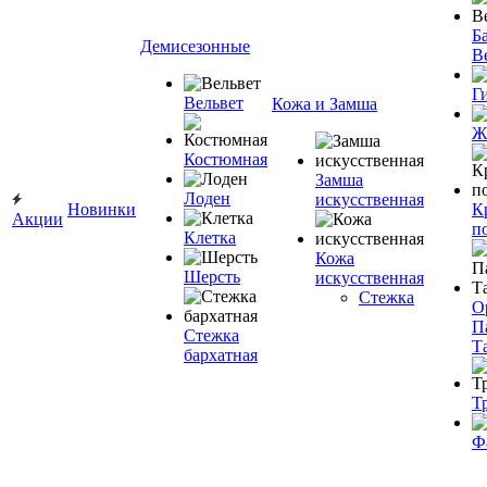
Ба
Демисезонные
В
Г
Вельвет
Кожа и Замша
Ж
Костюмная
Замша
Лоден
искусственная
Новинки
К
Акции
п
Клетка
Кожа
Шерсть
искусственная
Стежка
О
П
Стежка
Т
бархатная
Т
Ф