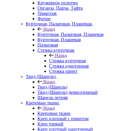
Кружевное полотно
Органза, Парча, Тафта
Трикотаж
Фатин
Курточная, Пальтовая, Плащевая
Назад
Курточная, Пальтовая, Плащевая
Курточная, Плащевая
Пальтовая
Стежка курточная
Назад
Стежка курточная
Стежка однотонная
Стежка принт
Твид (Шанель)
Назад
Твид (Шанель)
Твид (Шанель) демисезонный
Шанель летняя
Креповые ткани
Назад
Креповые ткани
Креп плотный с принтом
Креп тонкий
Креп плотный однотонный