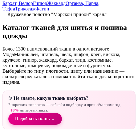
Бархат, Велюр
Гипюр
Жаккард
Органза, Парча,
Тафта
Трикотаж
Фатин
—
Кружевное полотно "Морской прибой" коралл
Каталог тканей для шитья и пошива
одежды
Более 1300 наименований ткани в одном каталоге
МодаМания: лён, штапель, шёлк, шифон, креп, вискоза,
кружево, гипюр, жаккард, бархат, твид, костюмные,
курточные, плащевые, подкладочные и фурнитура.
Выбирайте по типу, плотности, цвету или назначению —
фильтр сверху каталога поможет найти ткань для конкретного
изделия.
✨ Не знаете, какую ткань выбрать?
7 коротких вопросов — соберём подборку и пришлём промокод
−10%
на первый заказ.
Подобрать ткань →