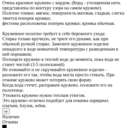
Очень красивое кружево с кордом, (Корд - утолщенная нить
представлена по контуру узора на самом кружеве).
Полотно тонкое, мягкое, поверхность матовая, гладкая, слегка
тянется поперек кромки;
фестоны расположены поперек кромки; кромка обычная.
Кружевное полотно требует к себе бережного ухода:
Стирка только вручную, не трите его руками, как при
обычной ручной стирке. Замочите кружевное изделие
ненадолго в воде комнатной температуры с разведенным в
ней порошком;
Полощите кружево в теплой воде до момента, пока вода не
станет чистой (3-5 полосканий)
Не отжимайте и не скручивайте кружевное изделие -
разложите его так, чтобы вода могла просто стекать. При
отжиме кружево может потерять свою форму
Когда вода стечет, расправьте кружево, положите его на
полотенце.
Утюжить кружево нужно теплым утюгом.
Это кружево отлично подойдет для пошива нарядных
платьев, блузок, юбок.
Наличие
Отзывы