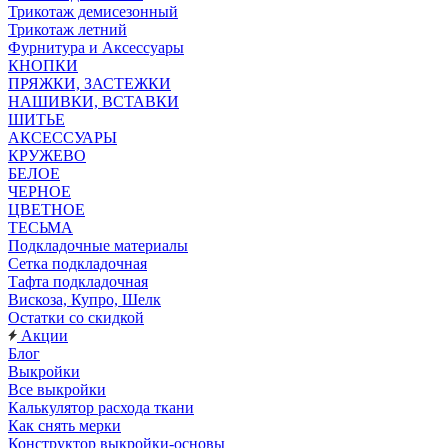
Трикотаж демисезонный
Трикотаж летний
Фурнитура и Аксессуары
КНОПКИ
ПРЯЖКИ, ЗАСТЕЖКИ
НАШИВКИ, ВСТАВКИ
ШИТЬЕ
АКСЕССУАРЫ
КРУЖЕВО
БЕЛОЕ
ЧЕРНОЕ
ЦВЕТНОЕ
ТЕСЬМА
Подкладочные материалы
Сетка подкладочная
Тафта подкладочная
Вискоза, Купро, Шелк
Остатки со скидкой
Акции
Блог
Выкройки
Все выкройки
Калькулятор расхода ткани
Как снять мерки
Конструктор выкройки-основы