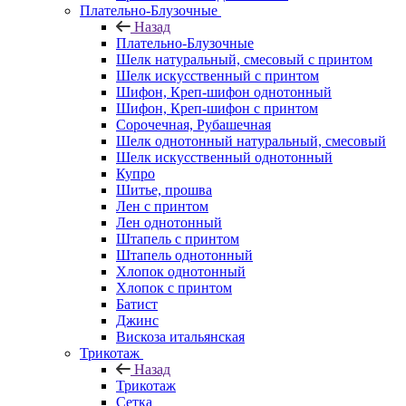
Плательно-Блузочные
Назад
Плательно-Блузочные
Шелк натуральный, смесовый с принтом
Шелк искусственный с принтом
Шифон, Креп-шифон однотонный
Шифон, Креп-шифон с принтом
Сорочечная, Рубашечная
Шелк однотонный натуральный, смесовый
Шелк искусственный однотонный
Купро
Шитье, прошва
Лен с принтом
Лен однотонный
Штапель с принтом
Штапель однотонный
Хлопок однотонный
Хлопок с принтом
Батист
Джинс
Вискоза итальянская
Трикотаж
Назад
Трикотаж
Сетка