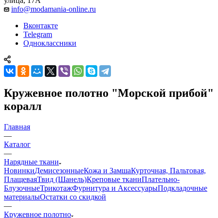
улица, 17А
info@modamania-online.ru
Вконтакте
Telegram
Одноклассники
Кружевное полотно "Морской прибой"
коралл
Главная
—
Каталог
—
Нарядные ткани
Новинки
Демисезонные
Кожа и Замша
Курточная, Пальтовая,
Плащевая
Твид (Шанель)
Креповые ткани
Плательно-
Блузочные
Трикотаж
Фурнитура и Аксессуары
Подкладочные
материалы
Остатки со скидкой
—
Кружевное полотно