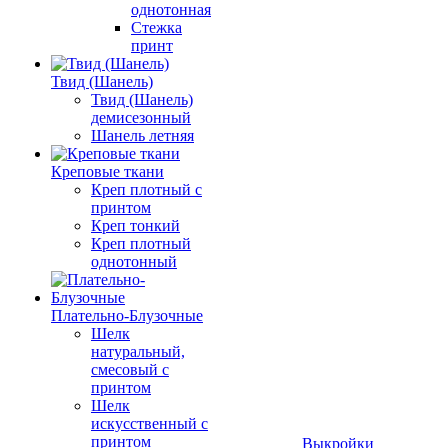
однотонная
Стежка
принт
Твид (Шанель)
Твид (Шанель)
демисезонный
Шанель летняя
Креповые ткани
Креп плотный с
принтом
Креп тонкий
Креп плотный
однотонный
Плательно-Блузочные
Шелк
натуральный,
смесовый с
принтом
Шелк
искусственный с
принтом
Выкройки