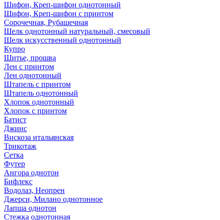
Шифон, Креп-шифон однотонный
Шифон, Креп-шифон с принтом
Сорочечная, Рубашечная
Шелк однотонный натуральный, смесовый
Шелк искусственный однотонный
Купро
Шитье, прошва
Лен с принтом
Лен однотонный
Штапель с принтом
Штапель однотонный
Хлопок однотонный
Хлопок с принтом
Батист
Джинс
Вискоза итальянская
Трикотаж
Сетка
Футер
Ангора однотон
Бифлекс
Водолаз, Неопрен
Джерси, Милано однотонное
Лапша однотон
Стежка однотонная