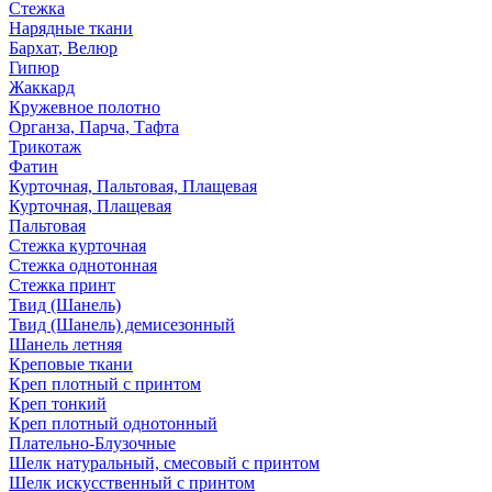
Стежка
Нарядные ткани
Бархат, Велюр
Гипюр
Жаккард
Кружевное полотно
Органза, Парча, Тафта
Трикотаж
Фатин
Курточная, Пальтовая, Плащевая
Курточная, Плащевая
Пальтовая
Стежка курточная
Стежка однотонная
Стежка принт
Твид (Шанель)
Твид (Шанель) демисезонный
Шанель летняя
Креповые ткани
Креп плотный с принтом
Креп тонкий
Креп плотный однотонный
Плательно-Блузочные
Шелк натуральный, смесовый с принтом
Шелк искусственный с принтом