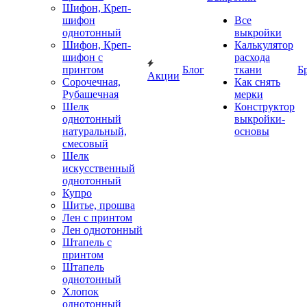
Шифон, Креп-
шифон
Все
однотонный
выкройки
Шифон, Креп-
Калькулятор
шифон с
расхода
принтом
Блог
ткани
Б
Акции
Сорочечная,
Как снять
Рубашечная
мерки
Шелк
Конструктор
однотонный
выкройки-
натуральный,
основы
смесовый
Шелк
искусственный
однотонный
Купро
Шитье, прошва
Лен с принтом
Лен однотонный
Штапель с
принтом
Штапель
однотонный
Хлопок
однотонный