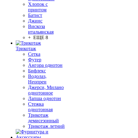
Хлопок с
принтом
Батист
Джинс
Вискоза
итальянская
+ ЕЩЕ 8
Трикотаж
Сетка
Футер
Ангора однотон
Бифлекс
Водолаз,
Неопрен
Джерси, Милано
однотонное
Лапша однотон
Стежка
однотонная
Трикотаж
демисезонный
Трикотаж летний