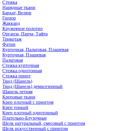
Стежка
Нарядные ткани
Бархат, Велюр
Гипюр
Жаккард
Кружевное полотно
Органза, Парча, Тафта
Трикотаж
Фатин
Курточная, Пальтовая, Плащевая
Курточная, Плащевая
Пальтовая
Стежка курточная
Стежка однотонная
Стежка принт
Твид (Шанель)
Твид (Шанель) демисезонный
Шанель летняя
Креповые ткани
Креп плотный с принтом
Креп тонкий
Креп плотный однотонный
Плательно-Блузочные
Шелк натуральный, смесовый с принтом
Шелк искусственный с принтом