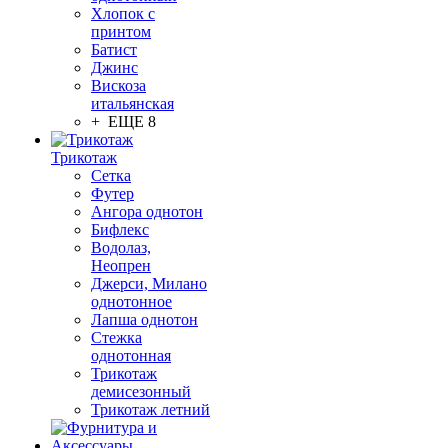
Хлопок с
принтом
Батист
Джинс
Вискоза
итальянская
+ ЕЩЕ 8
Трикотаж
Сетка
Футер
Ангора однотон
Бифлекс
Водолаз,
Неопрен
Джерси, Милано
однотонное
Лапша однотон
Стежка
однотонная
Трикотаж
демисезонный
Трикотаж летний