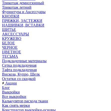
Трикотаж демисезонный
Трикотаж летний
Фурнитура и Аксессуары
КНОПКИ
ПРЯЖКИ, ЗАСТЕЖКИ
НАШИВКИ, ВСТАВКИ
ШИТЬЕ
АКСЕССУАРЫ
КРУЖЕВО
БЕЛОЕ
ЧЕРНОЕ
ЦВЕТНОЕ
ТЕСЬМА
Подкладочные материалы
Сетка подкладочная
Тафта подкладочная
Вискоза, Купро, Шелк
Остатки со скидкой
Акции
Блог
Выкройки
Все выкройки
Калькулятор расхода ткани
Как снять мерки
Конструктор выкройки-основы