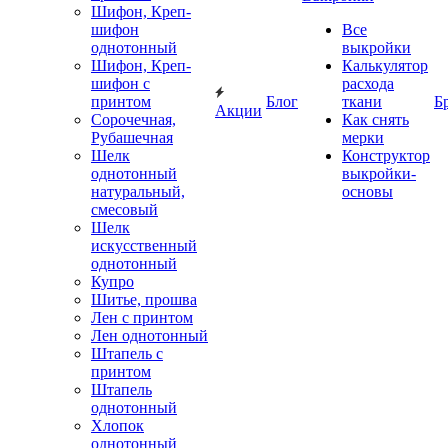
Шифон, Креп-
шифон
Все
однотонный
выкройки
Шифон, Креп-
Калькулятор
шифон с
расхода
принтом
Блог
ткани
Б
Акции
Сорочечная,
Как снять
Рубашечная
мерки
Шелк
Конструктор
однотонный
выкройки-
натуральный,
основы
смесовый
Шелк
искусственный
однотонный
Купро
Шитье, прошва
Лен с принтом
Лен однотонный
Штапель с
принтом
Штапель
однотонный
Хлопок
однотонный