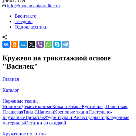
улица, 17А
info@modamania-online.ru
Вконтакте
Telegram
Одноклассники
Кружево на трикотажной основе
"Василек"
Главная
—
Каталог
—
Нарядные ткани
Новинки
Демисезонные
Кожа и Замша
Курточная, Пальтовая,
Плащевая
Твид (Шанель)
Креповые ткани
Плательно-
Блузочные
Трикотаж
Фурнитура и Аксессуары
Подкладочные
материалы
Остатки со скидкой
—
Кружевное полотно