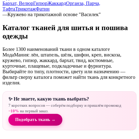
Бархат, Велюр
Гипюр
Жаккард
Органза, Парча,
Тафта
Трикотаж
Фатин
—
Кружево на трикотажной основе "Василек"
Каталог тканей для шитья и пошива
одежды
Более 1300 наименований ткани в одном каталоге
МодаМания: лён, штапель, шёлк, шифон, креп, вискоза,
кружево, гипюр, жаккард, бархат, твид, костюмные,
курточные, плащевые, подкладочные и фурнитура.
Выбирайте по типу, плотности, цвету или назначению —
фильтр сверху каталога поможет найти ткань для конкретного
изделия.
✨ Не знаете, какую ткань выбрать?
7 коротких вопросов — соберём подборку и пришлём промокод
−10%
на первый заказ.
Подобрать ткань →