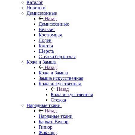
Каталог
Новинки
Демисезонные
Назад
Демисезонные
Вельвет
Костюмная
Лоден
Клетка
Шерсть
Стежка бархатная
Кожа и Замша
Назад
Кожа и Замша
Замша искусственная
Кожа искусственная
Назад
Кожа искусственная
Стежка
Нарядные ткани
Назад
Нарядные ткани
Бархат, Велюр
Гипюр
Жаккард