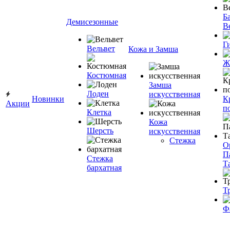
Ба
Демисезонные
В
Г
Вельвет
Кожа и Замша
Ж
Костюмная
Замша
Лоден
искусственная
Новинки
К
Акции
п
Клетка
Кожа
Шерсть
искусственная
Стежка
О
П
Стежка
Т
бархатная
Т
Ф