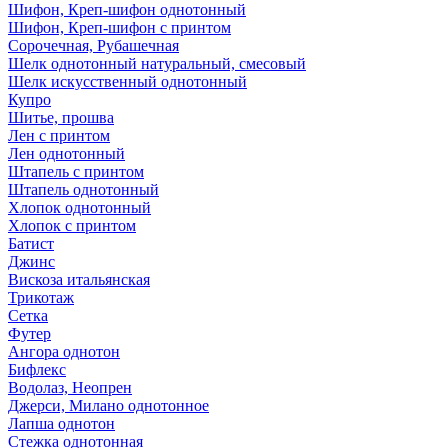
Шифон, Креп-шифон однотонный
Шифон, Креп-шифон с принтом
Сорочечная, Рубашечная
Шелк однотонный натуральный, смесовый
Шелк искусственный однотонный
Купро
Шитье, прошва
Лен с принтом
Лен однотонный
Штапель с принтом
Штапель однотонный
Хлопок однотонный
Хлопок с принтом
Батист
Джинс
Вискоза итальянская
Трикотаж
Сетка
Футер
Ангора однотон
Бифлекс
Водолаз, Неопрен
Джерси, Милано однотонное
Лапша однотон
Стежка однотонная