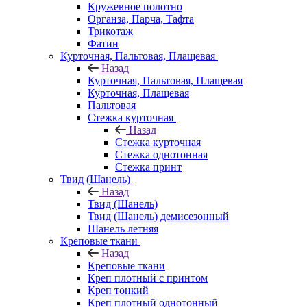
Кружевное полотно
Органза, Парча, Тафта
Трикотаж
Фатин
Курточная, Пальтовая, Плащевая
Назад
Курточная, Пальтовая, Плащевая
Курточная, Плащевая
Пальтовая
Стежка курточная
Назад
Стежка курточная
Стежка однотонная
Стежка принт
Твид (Шанель)
Назад
Твид (Шанель)
Твид (Шанель) демисезонный
Шанель летняя
Креповые ткани
Назад
Креповые ткани
Креп плотный с принтом
Креп тонкий
Креп плотный однотонный