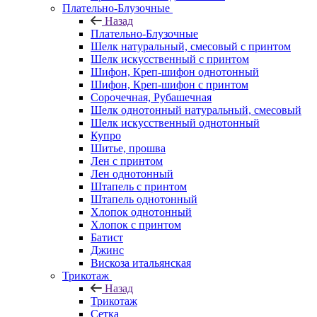
Плательно-Блузочные
Назад
Плательно-Блузочные
Шелк натуральный, смесовый с принтом
Шелк искусственный с принтом
Шифон, Креп-шифон однотонный
Шифон, Креп-шифон с принтом
Сорочечная, Рубашечная
Шелк однотонный натуральный, смесовый
Шелк искусственный однотонный
Купро
Шитье, прошва
Лен с принтом
Лен однотонный
Штапель с принтом
Штапель однотонный
Хлопок однотонный
Хлопок с принтом
Батист
Джинс
Вискоза итальянская
Трикотаж
Назад
Трикотаж
Сетка