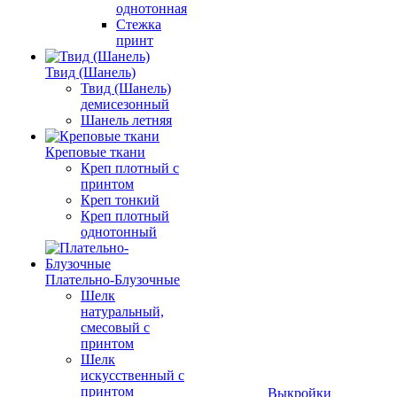
однотонная
Стежка
принт
Твид (Шанель)
Твид (Шанель)
демисезонный
Шанель летняя
Креповые ткани
Креп плотный с
принтом
Креп тонкий
Креп плотный
однотонный
Плательно-Блузочные
Шелк
натуральный,
смесовый с
принтом
Шелк
искусственный с
принтом
Выкройки