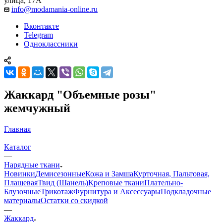
улица, 17А
info@modamania-online.ru
Вконтакте
Telegram
Одноклассники
Жаккард "Объемные розы"
жемчужный
Главная
—
Каталог
—
Нарядные ткани
Новинки
Демисезонные
Кожа и Замша
Курточная, Пальтовая,
Плащевая
Твид (Шанель)
Креповые ткани
Плательно-
Блузочные
Трикотаж
Фурнитура и Аксессуары
Подкладочные
материалы
Остатки со скидкой
—
Жаккард