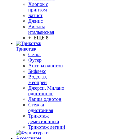
Хлопок с
принтом
Батист
Джинс
Вискоза
итальянская
+ ЕЩЕ 8
Трикотаж
Сетка
Футер
Ангора однотон
Бифлекс
Водолаз,
Неопрен
Джерси, Милано
однотонное
Лапша однотон
Стежка
однотонная
Трикотаж
демисезонный
Трикотаж летний