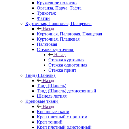
Кружевное полотно
Органза, Парча, Тафта
Трикотаж
Фатин
Курточная, Пальтовая, Плащевая
Назад
Курточная, Пальтовая, Плащевая
Курточная, Плащевая
Пальтовая
Стежка курточная
Назад
Стежка курточная
Стежка однотонная
Стежка принт
Твид (Шанель)
Назад
Твид (Шанель)
Твид (Шанель) демисезонный
Шанель летняя
Креповые ткани
Назад
Креповые ткани
Креп плотный с принтом
Креп тонкий
Креп плотный однотонный