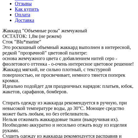
Отзывы
Как купить
Оплата
Доставка
Жаккард "Объемные розы" жемчужный
ОСТАТОК: 1,8м (не режем)
Сток "Blu*marine"
Это роскошный объемный жаккард выполнен в интересной,
редкой "прозрачной" цветовой палитре:
основа жемчужного цвета с добавлением нитей серо -
фиолетового оттенка - о-очень интересное цветовое решение!
Жаккард мягкий, не сильно плотный, с текстурной
поверхностью, не просвечивает, немного тянется поперек
кромки.
Идеально подойдет для праздничных нарядов: платьев, юбок,
жакетов, сарафанов, бомберов.
Стирать одежду из жаккарда рекомендуется в ручную, при
невысокой температуре воды, до 30°С. Моющее средство
может быть любым, но без отбеливатель.
Нельзя отжимать жаккардовые ткани (выкручивая их).
Необходимо аккуратно и несильно отжать воду из изделия
руками.
Сушить одежду из жаккарда рекомендуется расправив и