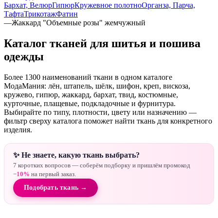
Бархат, Велюр
Гипюр
Кружевное полотно
Органза, Парча,
Тафта
Трикотаж
Фатин
—
Жаккард "Объемные розы" жемчужный
Каталог тканей для шитья и пошива
одежды
Более 1300 наименований ткани в одном каталоге
МодаМания: лён, штапель, шёлк, шифон, креп, вискоза,
кружево, гипюр, жаккард, бархат, твид, костюмные,
курточные, плащевые, подкладочные и фурнитура.
Выбирайте по типу, плотности, цвету или назначению —
фильтр сверху каталога поможет найти ткань для конкретного
изделия.
✨ Не знаете, какую ткань выбрать?
7 коротких вопросов — соберём подборку и пришлём промокод
−10%
на первый заказ.
Подобрать ткань →