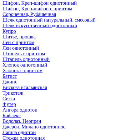
Шифон, Креп-шифон однотонный
Шифон, Креп-шифон с принтом
Сорочечная, Рубашечная
Шелк однотонный натуральный, смесовый
Шелк искусственный однотонный
Купро
Шитье, прошва
Лен с принтом
Лен однотонный
Штапель с принтом
Штапель однотонный
Хлопок однотонный
Хлопок с принтом
Батист
Джинс
Вискоза итальянская
Трикотаж
Сетка
Футер
Ангора однотон
Бифлекс
Водолаз, Неопрен
Джерси, Милано однотонное
Лапша однотон
Стежка однотонная