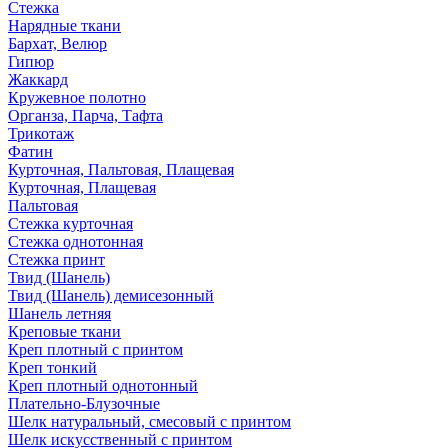
Стежка
Нарядные ткани
Бархат, Велюр
Гипюр
Жаккард
Кружевное полотно
Органза, Парча, Тафта
Трикотаж
Фатин
Курточная, Пальтовая, Плащевая
Курточная, Плащевая
Пальтовая
Стежка курточная
Стежка однотонная
Стежка принт
Твид (Шанель)
Твид (Шанель) демисезонный
Шанель летняя
Креповые ткани
Креп плотный с принтом
Креп тонкий
Креп плотный однотонный
Плательно-Блузочные
Шелк натуральный, смесовый с принтом
Шелк искусственный с принтом