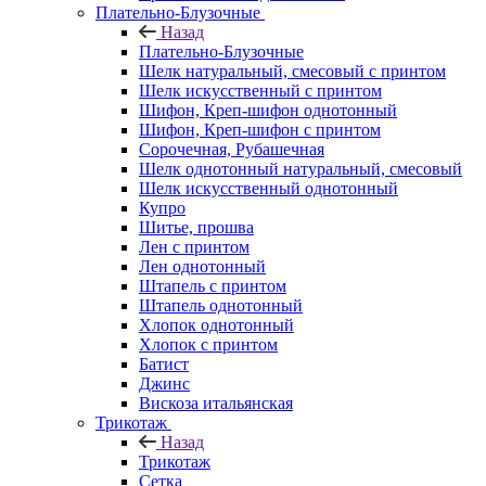
Плательно-Блузочные
Назад
Плательно-Блузочные
Шелк натуральный, смесовый с принтом
Шелк искусственный с принтом
Шифон, Креп-шифон однотонный
Шифон, Креп-шифон с принтом
Сорочечная, Рубашечная
Шелк однотонный натуральный, смесовый
Шелк искусственный однотонный
Купро
Шитье, прошва
Лен с принтом
Лен однотонный
Штапель с принтом
Штапель однотонный
Хлопок однотонный
Хлопок с принтом
Батист
Джинс
Вискоза итальянская
Трикотаж
Назад
Трикотаж
Сетка