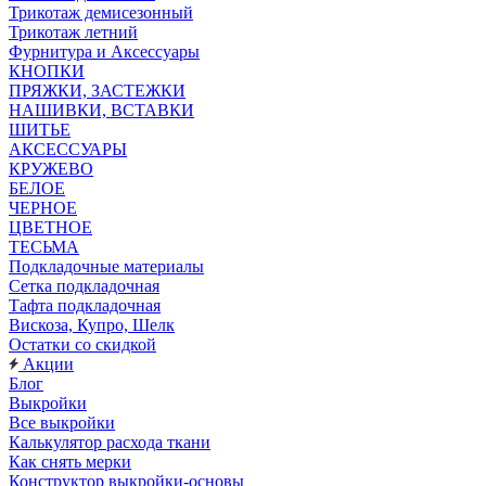
Трикотаж демисезонный
Трикотаж летний
Фурнитура и Аксессуары
КНОПКИ
ПРЯЖКИ, ЗАСТЕЖКИ
НАШИВКИ, ВСТАВКИ
ШИТЬЕ
АКСЕССУАРЫ
КРУЖЕВО
БЕЛОЕ
ЧЕРНОЕ
ЦВЕТНОЕ
ТЕСЬМА
Подкладочные материалы
Сетка подкладочная
Тафта подкладочная
Вискоза, Купро, Шелк
Остатки со скидкой
Акции
Блог
Выкройки
Все выкройки
Калькулятор расхода ткани
Как снять мерки
Конструктор выкройки-основы