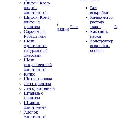
Шифон, Креп-
шифон
Все
однотонный
выкройки
Шифон, Креп-
Калькулятор
шифон с
расхода
принтом
Блог
ткани
Б
Акции
Сорочечная,
Как снять
Рубашечная
мерки
Шелк
Конструктор
однотонный
выкройки-
натуральный,
основы
смесовый
Шелк
искусственный
однотонный
Купро
Шитье, прошва
Лен с принтом
Лен однотонный
Штапель с
принтом
Штапель
однотонный
Хлопок
однотонный