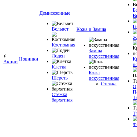
Ба
Демисезонные
В
Г
Вельвет
Кожа и Замша
Ж
Костюмная
Замша
Лоден
искусственная
Новинки
К
Акции
п
Клетка
Кожа
Шерсть
искусственная
Стежка
О
П
Стежка
Т
бархатная
Т
Ф