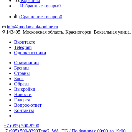
Корзина
0
Избранные товары
0
Сравнение товаров
0
info@modamania-online.ru
143405, Московская область, Красногорск, Вокзальная улиц
Вконтакте
Telegram
Одноклассники
О компании
Бренды
Страны
Блог
Образы
Выкройки
Новости
Галерея
Вопрос-ответ
Контакты
...
+7 (995) 500-8290
+7 (995) 500-8290
Теле2, WA, TG / По будням c 09:00 до 19:00