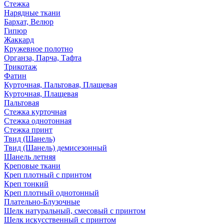
Стежка
Нарядные ткани
Бархат, Велюр
Гипюр
Жаккард
Кружевное полотно
Органза, Парча, Тафта
Трикотаж
Фатин
Курточная, Пальтовая, Плащевая
Курточная, Плащевая
Пальтовая
Стежка курточная
Стежка однотонная
Стежка принт
Твид (Шанель)
Твид (Шанель) демисезонный
Шанель летняя
Креповые ткани
Креп плотный с принтом
Креп тонкий
Креп плотный однотонный
Плательно-Блузочные
Шелк натуральный, смесовый с принтом
Шелк искусственный с принтом