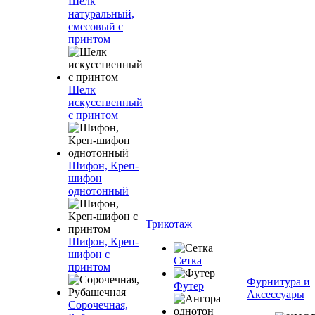
Шелк
натуральный,
смесовый с
принтом
Шелк
искусственный
с принтом
Шифон, Креп-
шифон
однотонный
Трикотаж
Шифон, Креп-
шифон с
Сетка
принтом
Фурнитура и
Футер
Аксессуары
Сорочечная,