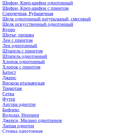
Шифон, Креп-шифон однотонный
Шифон, Креп-шифон с принтом
Сорочечная, Рубашечная
Шелк однотонный натуральный, смесовый
Шелк искусственный однотонный
Купро
Шитье, прошва
Лен с принтом
Лен однотонный
Штапель с принтом
Штапель однотонный
Хлопок однотонный
Хлопок с принтом
Батист
Джинс
Вискоза итальянская
Трикотаж
Сетка
Футер
Ангора однотон
Бифлекс
Водолаз, Неопрен
Джерси, Милано однотонное
Лапша однотон
Стежка однотонная