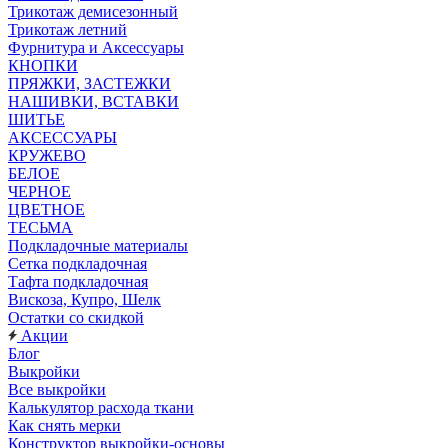
Трикотаж демисезонный
Трикотаж летний
Фурнитура и Аксессуары
КНОПКИ
ПРЯЖКИ, ЗАСТЕЖКИ
НАШИВКИ, ВСТАВКИ
ШИТЬЕ
АКСЕССУАРЫ
КРУЖЕВО
БЕЛОЕ
ЧЕРНОЕ
ЦВЕТНОЕ
ТЕСЬМА
Подкладочные материалы
Сетка подкладочная
Тафта подкладочная
Вискоза, Купро, Шелк
Остатки со скидкой
Акции
Блог
Выкройки
Все выкройки
Калькулятор расхода ткани
Как снять мерки
Конструктор выкройки-основы