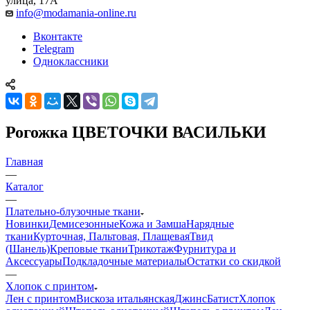
улица, 17А
info@modamania-online.ru
Вконтакте
Telegram
Одноклассники
Рогожка ЦВЕТОЧКИ ВАСИЛЬКИ
Главная
—
Каталог
—
Плательно-блузочные ткани
Новинки
Демисезонные
Кожа и Замша
Нарядные
ткани
Курточная, Пальтовая, Плащевая
Твид
(Шанель)
Креповые ткани
Трикотаж
Фурнитура и
Аксессуары
Подкладочные материалы
Остатки со скидкой
—
Хлопок с принтом
Лен с принтом
Вискоза итальянская
Джинс
Батист
Хлопок