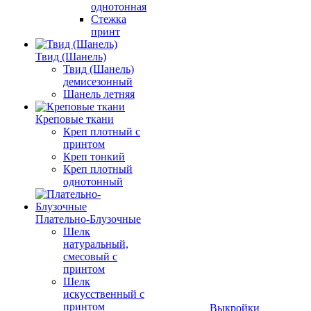
однотонная
Стежка
принт
Твид (Шанель)
Твид (Шанель)
демисезонный
Шанель летняя
Креповые ткани
Креп плотный с
принтом
Креп тонкий
Креп плотный
однотонный
Плательно-Блузочные
Шелк
натуральный,
смесовый с
принтом
Шелк
искусственный с
принтом
Выкройки