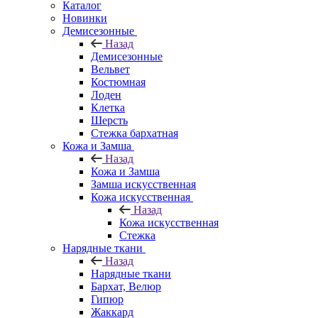
Каталог
Новинки
Демисезонные
Назад
Демисезонные
Вельвет
Костюмная
Лоден
Клетка
Шерсть
Стежка бархатная
Кожа и Замша
Назад
Кожа и Замша
Замша искусственная
Кожа искусственная
Назад
Кожа искусственная
Стежка
Нарядные ткани
Назад
Нарядные ткани
Бархат, Велюр
Гипюр
Жаккард