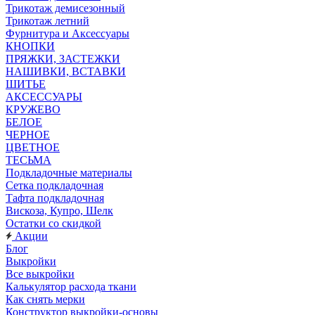
Трикотаж демисезонный
Трикотаж летний
Фурнитура и Аксессуары
КНОПКИ
ПРЯЖКИ, ЗАСТЕЖКИ
НАШИВКИ, ВСТАВКИ
ШИТЬЕ
АКСЕССУАРЫ
КРУЖЕВО
БЕЛОЕ
ЧЕРНОЕ
ЦВЕТНОЕ
ТЕСЬМА
Подкладочные материалы
Сетка подкладочная
Тафта подкладочная
Вискоза, Купро, Шелк
Остатки со скидкой
Акции
Блог
Выкройки
Все выкройки
Калькулятор расхода ткани
Как снять мерки
Конструктор выкройки-основы