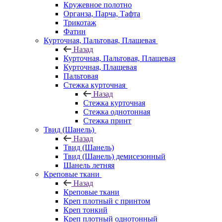
Кружевное полотно
Органза, Парча, Тафта
Трикотаж
Фатин
Курточная, Пальтовая, Плащевая
Назад
Курточная, Пальтовая, Плащевая
Курточная, Плащевая
Пальтовая
Стежка курточная
Назад
Стежка курточная
Стежка однотонная
Стежка принт
Твид (Шанель)
Назад
Твид (Шанель)
Твид (Шанель) демисезонный
Шанель летняя
Креповые ткани
Назад
Креповые ткани
Креп плотный с принтом
Креп тонкий
Креп плотный однотонный