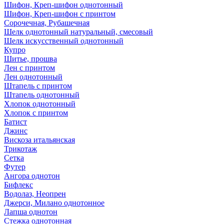
Шифон, Креп-шифон однотонный
Шифон, Креп-шифон с принтом
Сорочечная, Рубашечная
Шелк однотонный натуральный, смесовый
Шелк искусственный однотонный
Купро
Шитье, прошва
Лен с принтом
Лен однотонный
Штапель с принтом
Штапель однотонный
Хлопок однотонный
Хлопок с принтом
Батист
Джинс
Вискоза итальянская
Трикотаж
Сетка
Футер
Ангора однотон
Бифлекс
Водолаз, Неопрен
Джерси, Милано однотонное
Лапша однотон
Стежка однотонная