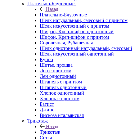
Плательно-Блузочные
Назад
Плательно-Блузочные
Шелк натуральный, смесовый с принтом
Шелк искусственный с принтом
Шифон, Креп-шифон однотонный
Шифон, Креп-шифон с принтом
Сорочечная, Рубашечная
Шелк однотонный натуральный, смесовый
Шелк искусственный однотонный
Купро
Шитье, прошва
Лен с принтом
Лен однотонный
Штапель с принтом
Штапель однотонный
Хлопок однотонный
Хлопок с принтом
Батист
Джинс
Вискоза итальянская
Трикотаж
Назад
Трикотаж
Сетка