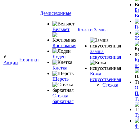
Ба
Демисезонные
В
Г
Вельвет
Кожа и Замша
Ж
Костюмная
Замша
Лоден
искусственная
Новинки
К
Акции
п
Клетка
Кожа
Шерсть
искусственная
Стежка
О
П
Стежка
Т
бархатная
Т
Ф