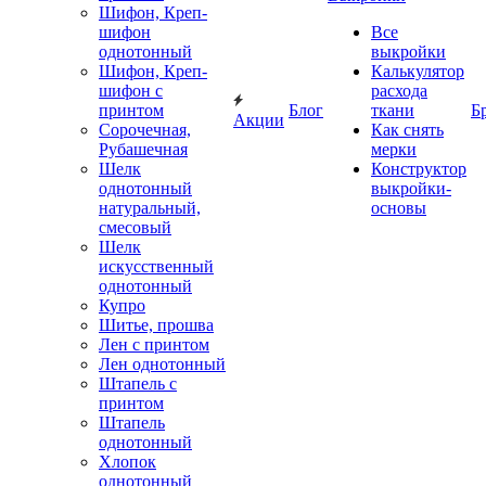
Шифон, Креп-
шифон
Все
однотонный
выкройки
Шифон, Креп-
Калькулятор
шифон с
расхода
принтом
Блог
ткани
Б
Акции
Сорочечная,
Как снять
Рубашечная
мерки
Шелк
Конструктор
однотонный
выкройки-
натуральный,
основы
смесовый
Шелк
искусственный
однотонный
Купро
Шитье, прошва
Лен с принтом
Лен однотонный
Штапель с
принтом
Штапель
однотонный
Хлопок
однотонный