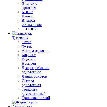
Хлопок с
принтом
Батист
Джинс
Вискоза
итальянская
+ ЕЩЕ 8
Трикотаж
Сетка
Футер
Ангора однотон
Бифлекс
Водолаз,
Неопрен
Джерси, Милано
однотонное
Лапша однотон
Стежка
однотонная
Трикотаж
демисезонный
Трикотаж летний