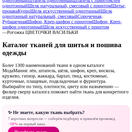
однотонный
Штапель однотонный
Штапель с принтом
Лен
однотонный
Шелк натуральный, смесовый с принтом
Шитье,
прошва
Купро
Шелк искусственный однотонный
Шелк
однотонный натуральный, смесовый
Сорочечная,
Рубашечная
Шифон, Креп-шифон с принтом
Шифон, Креп-
шифон однотонный
Шелк искусственный с принтом
—
Рогожка ЦВЕТОЧКИ ВАСИЛЬКИ
Каталог тканей для шитья и пошива
одежды
Более 1300 наименований ткани в одном каталоге
МодаМания: лён, штапель, шёлк, шифон, креп, вискоза,
кружево, гипюр, жаккард, бархат, твид, костюмные,
курточные, плащевые, подкладочные и фурнитура.
Выбирайте по типу, плотности, цвету или назначению —
фильтр сверху каталога поможет найти ткань для конкретного
изделия.
✨ Не знаете, какую ткань выбрать?
7 коротких вопросов — соберём подборку и пришлём промокод
−10%
на первый заказ.