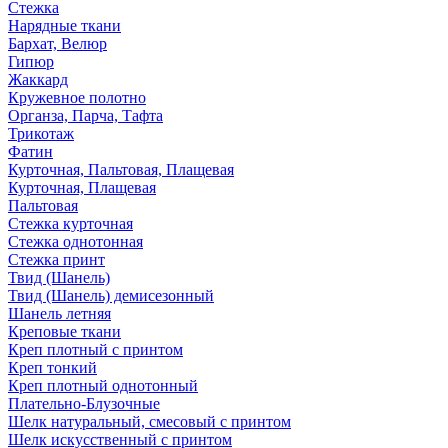
Стежка
Нарядные ткани
Бархат, Велюр
Гипюр
Жаккард
Кружевное полотно
Органза, Парча, Тафта
Трикотаж
Фатин
Курточная, Пальтовая, Плащевая
Курточная, Плащевая
Пальтовая
Стежка курточная
Стежка однотонная
Стежка принт
Твид (Шанель)
Твид (Шанель) демисезонный
Шанель летняя
Креповые ткани
Креп плотный с принтом
Креп тонкий
Креп плотный однотонный
Плательно-Блузочные
Шелк натуральный, смесовый с принтом
Шелк искусственный с принтом