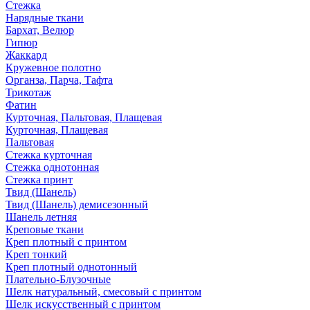
Стежка
Нарядные ткани
Бархат, Велюр
Гипюр
Жаккард
Кружевное полотно
Органза, Парча, Тафта
Трикотаж
Фатин
Курточная, Пальтовая, Плащевая
Курточная, Плащевая
Пальтовая
Стежка курточная
Стежка однотонная
Стежка принт
Твид (Шанель)
Твид (Шанель) демисезонный
Шанель летняя
Креповые ткани
Креп плотный с принтом
Креп тонкий
Креп плотный однотонный
Плательно-Блузочные
Шелк натуральный, смесовый с принтом
Шелк искусственный с принтом