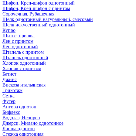
Шифон, Креп-шифон однотонный
Шифон, Креп-шифон с принтом
Сорочечная, Рубашечная
Шелк однотонный натуральный, смесовый
Шелк искусственный однотонный
Купро
Шитье, прошва
Лен с принтом
Лен однотонный
Штапель с принтом
Штапель однотонный
Хлопок однотонный
Хлопок с принтом
Батист
Джинс
Вискоза итальянская
Трикотаж
Сетка
Футер
Ангора однотон
Бифлекс
Водолаз, Неопрен
Джерси, Милано однотонное
Лапша однотон
Стежка однотонная