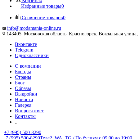
Корзина
0
Избранные товары
0
Сравнение товаров
0
info@modamania-online.ru
143405, Московская область, Красногорск, Вокзальная улиц
Вконтакте
Telegram
Одноклассники
О компании
Бренды
Страны
Блог
Образы
Выкройки
Новости
Галерея
Вопрос-ответ
Контакты
...
+7 (995) 500-8290
+7 (995) 500-8290
Теле2, WA, TG / По будням c 09:00 до 19:00