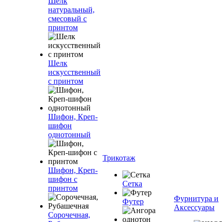
Шелк
натуральный,
смесовый с
принтом
Шелк
искусственный
с принтом
Шифон, Креп-
шифон
однотонный
Трикотаж
Шифон, Креп-
шифон с
Сетка
принтом
Фурнитура и
Футер
Аксессуары
Сорочечная,