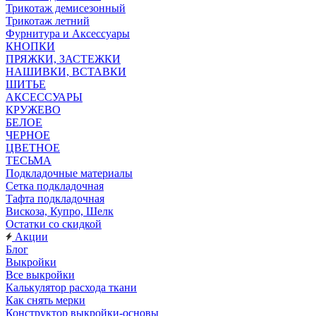
Трикотаж демисезонный
Трикотаж летний
Фурнитура и Аксессуары
КНОПКИ
ПРЯЖКИ, ЗАСТЕЖКИ
НАШИВКИ, ВСТАВКИ
ШИТЬЕ
АКСЕССУАРЫ
КРУЖЕВО
БЕЛОЕ
ЧЕРНОЕ
ЦВЕТНОЕ
ТЕСЬМА
Подкладочные материалы
Сетка подкладочная
Тафта подкладочная
Вискоза, Купро, Шелк
Остатки со скидкой
Акции
Блог
Выкройки
Все выкройки
Калькулятор расхода ткани
Как снять мерки
Конструктор выкройки-основы