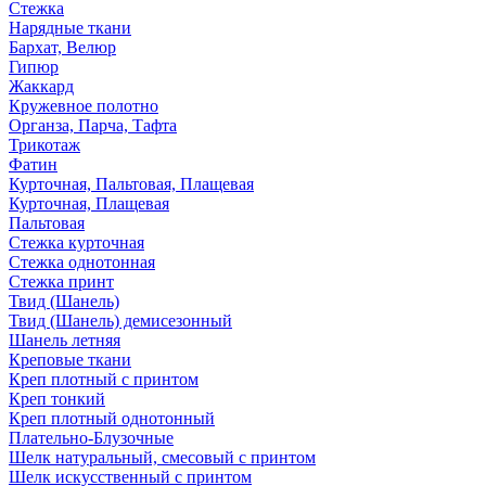
Стежка
Нарядные ткани
Бархат, Велюр
Гипюр
Жаккард
Кружевное полотно
Органза, Парча, Тафта
Трикотаж
Фатин
Курточная, Пальтовая, Плащевая
Курточная, Плащевая
Пальтовая
Стежка курточная
Стежка однотонная
Стежка принт
Твид (Шанель)
Твид (Шанель) демисезонный
Шанель летняя
Креповые ткани
Креп плотный с принтом
Креп тонкий
Креп плотный однотонный
Плательно-Блузочные
Шелк натуральный, смесовый с принтом
Шелк искусственный с принтом