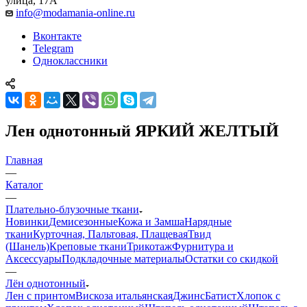
улица, 17А
info@modamania-online.ru
Вконтакте
Telegram
Одноклассники
Лен однотонный ЯРКИЙ ЖЕЛТЫЙ
Главная
—
Каталог
—
Плательно-блузочные ткани
Новинки
Демисезонные
Кожа и Замша
Нарядные
ткани
Курточная, Пальтовая, Плащевая
Твид
(Шанель)
Креповые ткани
Трикотаж
Фурнитура и
Аксессуары
Подкладочные материалы
Остатки со скидкой
—
Лён однотонный
Лен с принтом
Вискоза итальянская
Джинс
Батист
Хлопок с