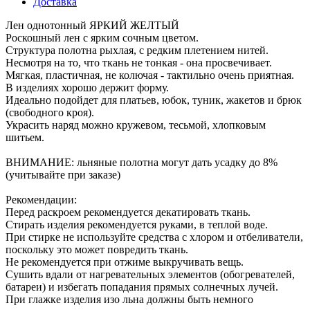
Доставка
Лен однотонный ЯРКИЙ ЖЕЛТЫЙ
Роскошный лен с ярким сочным цветом.
Структура полотна рыхлая, с редким плетением нитей.
Несмотря на то, что ткань не тонкая - она просвечивает.
Мягкая, пластичная, не колючая - тактильно очень приятная.
В изделиях хорошо держит форму.
Идеально подойдет для платьев, юбок, туник, жакетов и брюк
(свободного кроя).
Украсить наряд можно кружевом, тесьмой, хлопковым
шитьем.
ВНИМАНИЕ: льняные полотна могут дать усадку до 8%
(учитывайте при заказе)
Рекомендации:
Перед раскроем рекомендуется декатировать ткань.
Стирать изделия рекомендуется руками, в теплой воде.
При стирке не используйте средства с хлором и отбеливатели,
поскольку это может повредить ткань.
Не рекомендуется при отжиме выкручивать вещь.
Сушить вдали от нагревательных элементов (обогревателей,
батареи) и избегать попадания прямых солнечных лучей.
При глажке изделия изо льна должны быть немного