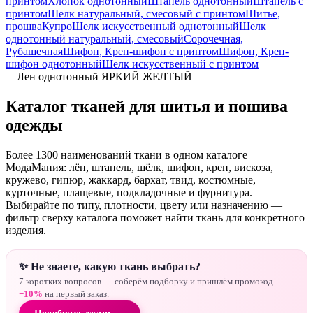
принтом
Хлопок однотонный
Штапель однотонный
Штапель с
принтом
Шелк натуральный, смесовый с принтом
Шитье,
прошва
Купро
Шелк искусственный однотонный
Шелк
однотонный натуральный, смесовый
Сорочечная,
Рубашечная
Шифон, Креп-шифон с принтом
Шифон, Креп-
шифон однотонный
Шелк искусственный с принтом
—
Лен однотонный ЯРКИЙ ЖЕЛТЫЙ
Каталог тканей для шитья и пошива
одежды
Более 1300 наименований ткани в одном каталоге
МодаМания: лён, штапель, шёлк, шифон, креп, вискоза,
кружево, гипюр, жаккард, бархат, твид, костюмные,
курточные, плащевые, подкладочные и фурнитура.
Выбирайте по типу, плотности, цвету или назначению —
фильтр сверху каталога поможет найти ткань для конкретного
изделия.
✨ Не знаете, какую ткань выбрать?
7 коротких вопросов — соберём подборку и пришлём промокод
−10%
на первый заказ.