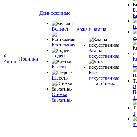
Ба
Демисезонные
В
Г
Вельвет
Кожа и Замша
Ж
Костюмная
Замша
Лоден
искусственная
Новинки
К
Акции
п
Клетка
Кожа
Шерсть
искусственная
Стежка
О
П
Стежка
Т
бархатная
Т
Ф