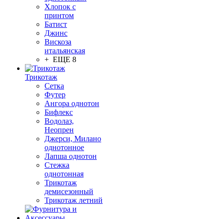
Хлопок с
принтом
Батист
Джинс
Вискоза
итальянская
+ ЕЩЕ 8
Трикотаж
Сетка
Футер
Ангора однотон
Бифлекс
Водолаз,
Неопрен
Джерси, Милано
однотонное
Лапша однотон
Стежка
однотонная
Трикотаж
демисезонный
Трикотаж летний