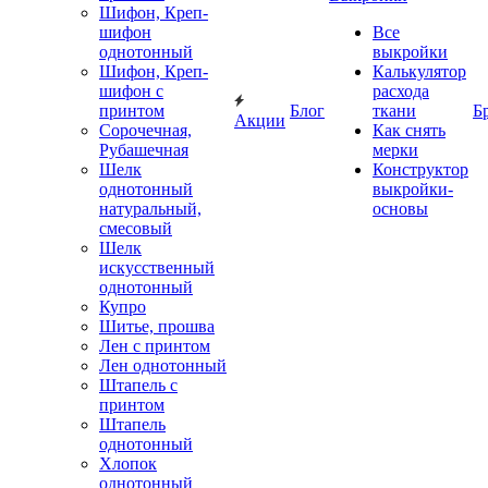
Шифон, Креп-
шифон
Все
однотонный
выкройки
Шифон, Креп-
Калькулятор
шифон с
расхода
принтом
Блог
ткани
Б
Акции
Сорочечная,
Как снять
Рубашечная
мерки
Шелк
Конструктор
однотонный
выкройки-
натуральный,
основы
смесовый
Шелк
искусственный
однотонный
Купро
Шитье, прошва
Лен с принтом
Лен однотонный
Штапель с
принтом
Штапель
однотонный
Хлопок
однотонный