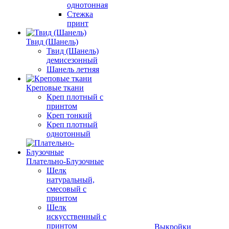
однотонная
Стежка
принт
Твид (Шанель)
Твид (Шанель)
демисезонный
Шанель летняя
Креповые ткани
Креп плотный с
принтом
Креп тонкий
Креп плотный
однотонный
Плательно-Блузочные
Шелк
натуральный,
смесовый с
принтом
Шелк
искусственный с
принтом
Выкройки