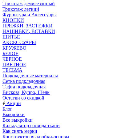
Трикотаж демисезонный
Трикотаж летний
Фурнитура и Аксессуары
КНОПКИ
ПРЯЖКИ, ЗАСТЕЖКИ
НАШИВКИ, ВСТАВКИ
ШИТЬЕ
АКСЕССУАРЫ
КРУЖЕВО
БЕЛОЕ
ЧЕРНОЕ
ЦВЕТНОЕ
ТЕСЬМА
Подкладочные материалы
Сетка подкладочная
Тафта подкладочная
Вискоза, Купро, Шелк
Остатки со скидкой
Акции
Блог
Выкройки
Все выкройки
Калькулятор расхода ткани
Как снять мерки
Конструктор выкройки-основы