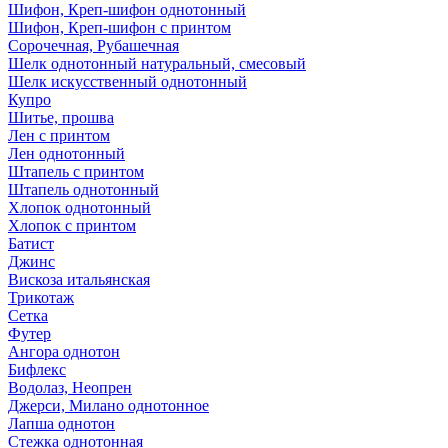
Шифон, Креп-шифон однотонный
Шифон, Креп-шифон с принтом
Сорочечная, Рубашечная
Шелк однотонный натуральный, смесовый
Шелк искусственный однотонный
Купро
Шитье, прошва
Лен с принтом
Лен однотонный
Штапель с принтом
Штапель однотонный
Хлопок однотонный
Хлопок с принтом
Батист
Джинс
Вискоза итальянская
Трикотаж
Сетка
Футер
Ангора однотон
Бифлекс
Водолаз, Неопрен
Джерси, Милано однотонное
Лапша однотон
Стежка однотонная