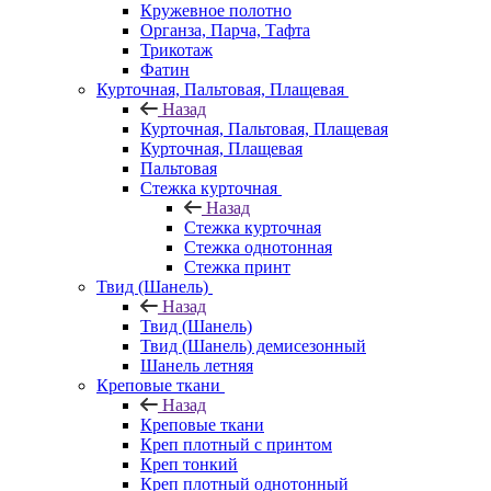
Кружевное полотно
Органза, Парча, Тафта
Трикотаж
Фатин
Курточная, Пальтовая, Плащевая
Назад
Курточная, Пальтовая, Плащевая
Курточная, Плащевая
Пальтовая
Стежка курточная
Назад
Стежка курточная
Стежка однотонная
Стежка принт
Твид (Шанель)
Назад
Твид (Шанель)
Твид (Шанель) демисезонный
Шанель летняя
Креповые ткани
Назад
Креповые ткани
Креп плотный с принтом
Креп тонкий
Креп плотный однотонный