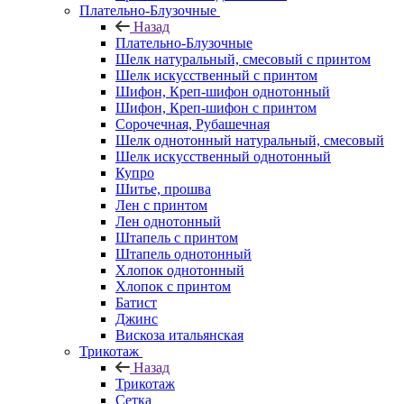
Плательно-Блузочные
Назад
Плательно-Блузочные
Шелк натуральный, смесовый с принтом
Шелк искусственный с принтом
Шифон, Креп-шифон однотонный
Шифон, Креп-шифон с принтом
Сорочечная, Рубашечная
Шелк однотонный натуральный, смесовый
Шелк искусственный однотонный
Купро
Шитье, прошва
Лен с принтом
Лен однотонный
Штапель с принтом
Штапель однотонный
Хлопок однотонный
Хлопок с принтом
Батист
Джинс
Вискоза итальянская
Трикотаж
Назад
Трикотаж
Сетка