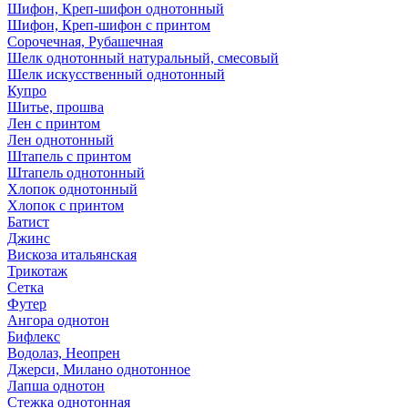
Шифон, Креп-шифон однотонный
Шифон, Креп-шифон с принтом
Сорочечная, Рубашечная
Шелк однотонный натуральный, смесовый
Шелк искусственный однотонный
Купро
Шитье, прошва
Лен с принтом
Лен однотонный
Штапель с принтом
Штапель однотонный
Хлопок однотонный
Хлопок с принтом
Батист
Джинс
Вискоза итальянская
Трикотаж
Сетка
Футер
Ангора однотон
Бифлекс
Водолаз, Неопрен
Джерси, Милано однотонное
Лапша однотон
Стежка однотонная