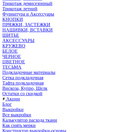
Трикотаж демисезонный
Трикотаж летний
Фурнитура и Аксессуары
КНОПКИ
ПРЯЖКИ, ЗАСТЕЖКИ
НАШИВКИ, ВСТАВКИ
ШИТЬЕ
АКСЕССУАРЫ
КРУЖЕВО
БЕЛОЕ
ЧЕРНОЕ
ЦВЕТНОЕ
ТЕСЬМА
Подкладочные материалы
Сетка подкладочная
Тафта подкладочная
Вискоза, Купро, Шелк
Остатки со скидкой
Акции
Блог
Выкройки
Все выкройки
Калькулятор расхода ткани
Как снять мерки
Конструктор выкройки-основы