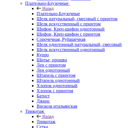
Плательно-Блузочные
Назад
Плательно-Блузочные
Шелк натуральный, смесовый с принтом
Шелк искусственный с принтом
Шифон, Креп-шифон однотонный
Шифон, Креп-шифон с принтом
Сорочечная, Рубашечная
Шелк однотонный натуральный, смесовый
Шелк искусственный однотонный
Купро
Шитье, прошва
Лен с принтом
Лен однотонный
Штапель с принтом
Штапель однотонный
Хлопок однотонный
Хлопок с принтом
Батист
Джинс
Вискоза итальянская
Трикотаж
Назад
Трикотаж
Сетка