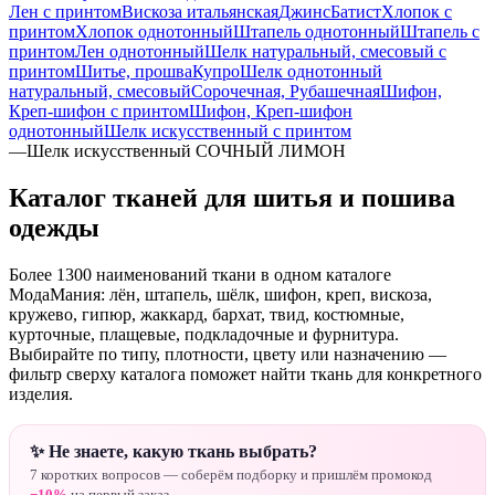
Лен с принтом
Вискоза итальянская
Джинс
Батист
Хлопок с
принтом
Хлопок однотонный
Штапель однотонный
Штапель с
принтом
Лен однотонный
Шелк натуральный, смесовый с
принтом
Шитье, прошва
Купро
Шелк однотонный
натуральный, смесовый
Сорочечная, Рубашечная
Шифон,
Креп-шифон с принтом
Шифон, Креп-шифон
однотонный
Шелк искусственный с принтом
—
Шелк искусственный СОЧНЫЙ ЛИМОН
Каталог тканей для шитья и пошива
одежды
Более 1300 наименований ткани в одном каталоге
МодаМания: лён, штапель, шёлк, шифон, креп, вискоза,
кружево, гипюр, жаккард, бархат, твид, костюмные,
курточные, плащевые, подкладочные и фурнитура.
Выбирайте по типу, плотности, цвету или назначению —
фильтр сверху каталога поможет найти ткань для конкретного
изделия.
✨ Не знаете, какую ткань выбрать?
7 коротких вопросов — соберём подборку и пришлём промокод
−10%
на первый заказ.