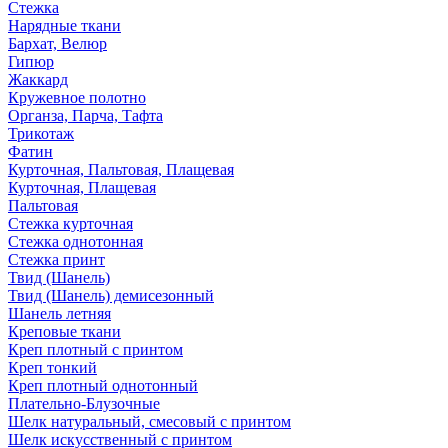
Стежка
Нарядные ткани
Бархат, Велюр
Гипюр
Жаккард
Кружевное полотно
Органза, Парча, Тафта
Трикотаж
Фатин
Курточная, Пальтовая, Плащевая
Курточная, Плащевая
Пальтовая
Стежка курточная
Стежка однотонная
Стежка принт
Твид (Шанель)
Твид (Шанель) демисезонный
Шанель летняя
Креповые ткани
Креп плотный с принтом
Креп тонкий
Креп плотный однотонный
Плательно-Блузочные
Шелк натуральный, смесовый с принтом
Шелк искусственный с принтом