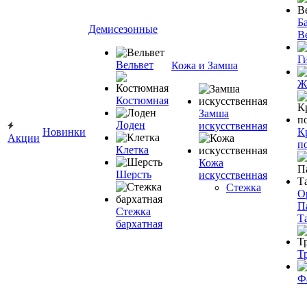
Ба
Демисезонные
В
Г
Вельвет
Кожа и Замша
Ж
Костюмная
Замша
Лоден
искусственная
Новинки
К
Акции
п
Клетка
Кожа
Шерсть
искусственная
Стежка
О
П
Стежка
Т
бархатная
Т
Ф