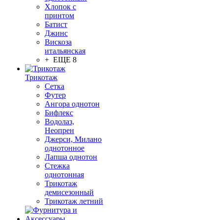
Хлопок с
принтом
Батист
Джинс
Вискоза
итальянская
+ ЕЩЕ 8
Трикотаж
Сетка
Футер
Ангора однотон
Бифлекс
Водолаз,
Неопрен
Джерси, Милано
однотонное
Лапша однотон
Стежка
однотонная
Трикотаж
демисезонный
Трикотаж летний