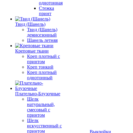
однотонная
Стежка
принт
Твид (Шанель)
Твид (Шанель)
демисезонный
Шанель летняя
Креповые ткани
Креп плотный с
принтом
Креп тонкий
Креп плотный
однотонный
Плательно-Блузочные
Шелк
натуральный,
смесовый с
принтом
Шелк
искусственный с
принтом
Выкройки