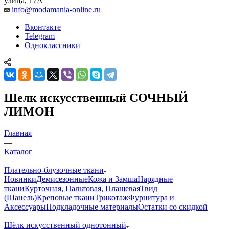
улица, 17А
info@modamania-online.ru
Вконтакте
Telegram
Одноклассники
Шелк искусственный СОЧНЫЙ
ЛИМОН
Главная
—
Каталог
—
Плательно-блузочные ткани
Новинки
Демисезонные
Кожа и Замша
Нарядные
ткани
Курточная, Пальтовая, Плащевая
Твид
(Шанель)
Креповые ткани
Трикотаж
Фурнитура и
Аксессуары
Подкладочные материалы
Остатки со скидкой
—
Шёлк искусственный однотонный