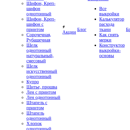
Шифон, Креп-
шифон
Все
однотонный
выкройки
Шифон, Креп-
Калькулятор
шифон с
расхода
принтом
Блог
ткани
Б
Акции
Сорочечная,
Как снять
Рубашечная
мерки
Шелк
Конструктор
однотонный
выкройки-
натуральный,
основы
смесовый
Шелк
искусственный
однотонный
Купро
Шитье, прошва
Лен с принтом
Лен однотонный
Штапель с
принтом
Штапель
однотонный
Хлопок
однотонный