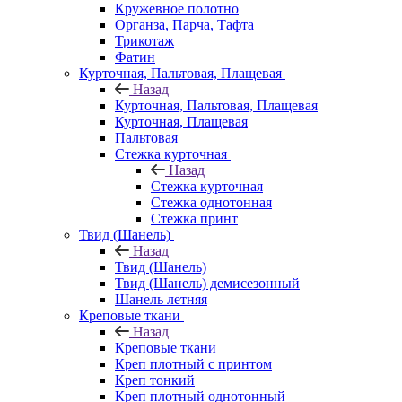
Кружевное полотно
Органза, Парча, Тафта
Трикотаж
Фатин
Курточная, Пальтовая, Плащевая
Назад
Курточная, Пальтовая, Плащевая
Курточная, Плащевая
Пальтовая
Стежка курточная
Назад
Стежка курточная
Стежка однотонная
Стежка принт
Твид (Шанель)
Назад
Твид (Шанель)
Твид (Шанель) демисезонный
Шанель летняя
Креповые ткани
Назад
Креповые ткани
Креп плотный с принтом
Креп тонкий
Креп плотный однотонный