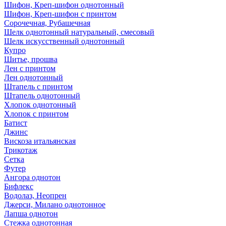
Шифон, Креп-шифон однотонный
Шифон, Креп-шифон с принтом
Сорочечная, Рубашечная
Шелк однотонный натуральный, смесовый
Шелк искусственный однотонный
Купро
Шитье, прошва
Лен с принтом
Лен однотонный
Штапель с принтом
Штапель однотонный
Хлопок однотонный
Хлопок с принтом
Батист
Джинс
Вискоза итальянская
Трикотаж
Сетка
Футер
Ангора однотон
Бифлекс
Водолаз, Неопрен
Джерси, Милано однотонное
Лапша однотон
Стежка однотонная