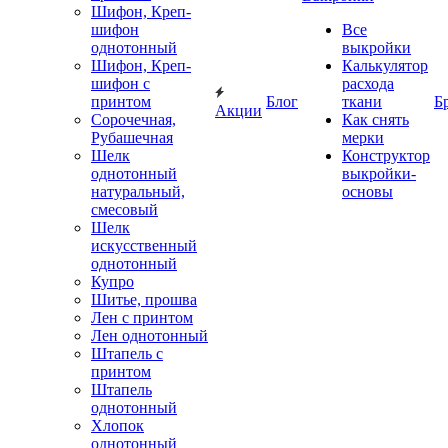
Шифон, Креп-
шифон
Все
однотонный
выкройки
Шифон, Креп-
Калькулятор
шифон с
расхода
принтом
Блог
ткани
Б
Акции
Сорочечная,
Как снять
Рубашечная
мерки
Шелк
Конструктор
однотонный
выкройки-
натуральный,
основы
смесовый
Шелк
искусственный
однотонный
Купро
Шитье, прошва
Лен с принтом
Лен однотонный
Штапель с
принтом
Штапель
однотонный
Хлопок
однотонный