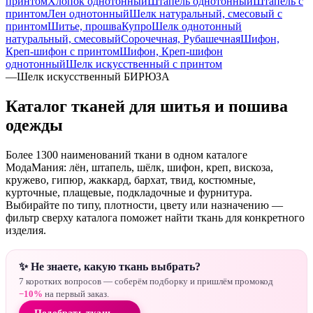
принтом
Хлопок однотонный
Штапель однотонный
Штапель с
принтом
Лен однотонный
Шелк натуральный, смесовый с
принтом
Шитье, прошва
Купро
Шелк однотонный
натуральный, смесовый
Сорочечная, Рубашечная
Шифон,
Креп-шифон с принтом
Шифон, Креп-шифон
однотонный
Шелк искусственный с принтом
—
Шелк искусственный БИРЮЗА
Каталог тканей для шитья и пошива
одежды
Более 1300 наименований ткани в одном каталоге
МодаМания: лён, штапель, шёлк, шифон, креп, вискоза,
кружево, гипюр, жаккард, бархат, твид, костюмные,
курточные, плащевые, подкладочные и фурнитура.
Выбирайте по типу, плотности, цвету или назначению —
фильтр сверху каталога поможет найти ткань для конкретного
изделия.
✨ Не знаете, какую ткань выбрать?
7 коротких вопросов — соберём подборку и пришлём промокод
−10%
на первый заказ.