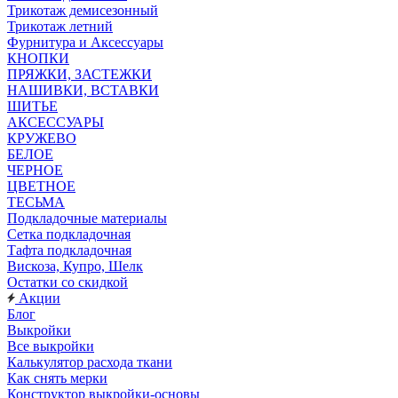
Трикотаж демисезонный
Трикотаж летний
Фурнитура и Аксессуары
КНОПКИ
ПРЯЖКИ, ЗАСТЕЖКИ
НАШИВКИ, ВСТАВКИ
ШИТЬЕ
АКСЕССУАРЫ
КРУЖЕВО
БЕЛОЕ
ЧЕРНОЕ
ЦВЕТНОЕ
ТЕСЬМА
Подкладочные материалы
Сетка подкладочная
Тафта подкладочная
Вискоза, Купро, Шелк
Остатки со скидкой
Акции
Блог
Выкройки
Все выкройки
Калькулятор расхода ткани
Как снять мерки
Конструктор выкройки-основы