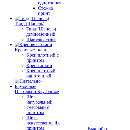
однотонная
Стежка
принт
Твид (Шанель)
Твид (Шанель)
демисезонный
Шанель летняя
Креповые ткани
Креп плотный с
принтом
Креп тонкий
Креп плотный
однотонный
Плательно-Блузочные
Шелк
натуральный,
смесовый с
принтом
Шелк
искусственный с
принтом
Выкройки