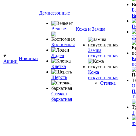
Ба
Демисезонные
В
Г
Вельвет
Кожа и Замша
Ж
Костюмная
Замша
Лоден
искусственная
Новинки
К
Акции
п
Клетка
Кожа
Шерсть
искусственная
Стежка
О
П
Стежка
Т
бархатная
Т
Ф