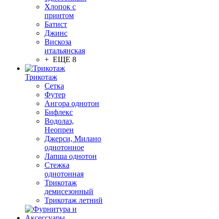
Хлопок с
принтом
Батист
Джинс
Вискоза
итальянская
+ ЕЩЕ 8
Трикотаж
Сетка
Футер
Ангора однотон
Бифлекс
Водолаз,
Неопрен
Джерси, Милано
однотонное
Лапша однотон
Стежка
однотонная
Трикотаж
демисезонный
Трикотаж летний