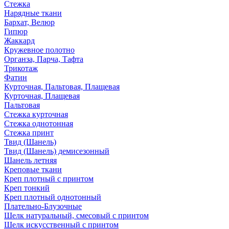
Стежка
Нарядные ткани
Бархат, Велюр
Гипюр
Жаккард
Кружевное полотно
Органза, Парча, Тафта
Трикотаж
Фатин
Курточная, Пальтовая, Плащевая
Курточная, Плащевая
Пальтовая
Стежка курточная
Стежка однотонная
Стежка принт
Твид (Шанель)
Твид (Шанель) демисезонный
Шанель летняя
Креповые ткани
Креп плотный с принтом
Креп тонкий
Креп плотный однотонный
Плательно-Блузочные
Шелк натуральный, смесовый с принтом
Шелк искусственный с принтом