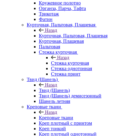
Кружевное полотно
Органза, Парча, Тафта
Трикотаж
Фатин
Курточная, Пальтовая, Плащевая
Назад
Курточная, Пальтовая, Плащевая
Курточная, Плащевая
Пальтовая
Стежка курточная
Назад
Стежка курточная
Стежка однотонная
Стежка принт
Твид (Шанель)
Назад
Твид (Шанель)
Твид (Шанель) демисезонный
Шанель летняя
Креповые ткани
Назад
Креповые ткани
Креп плотный с принтом
Креп тонкий
Креп плотный однотонный