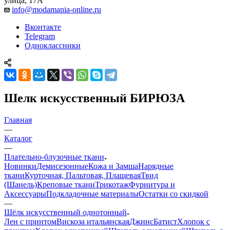
улица, 17А
info@modamania-online.ru
Вконтакте
Telegram
Одноклассники
Шелк искусственный БИРЮЗА
Главная
—
Каталог
—
Плательно-блузочные ткани
Новинки
Демисезонные
Кожа и Замша
Нарядные
ткани
Курточная, Пальтовая, Плащевая
Твид
(Шанель)
Креповые ткани
Трикотаж
Фурнитура и
Аксессуары
Подкладочные материалы
Остатки со скидкой
—
Шёлк искусственный однотонный
Лен с принтом
Вискоза итальянская
Джинс
Батист
Хлопок с