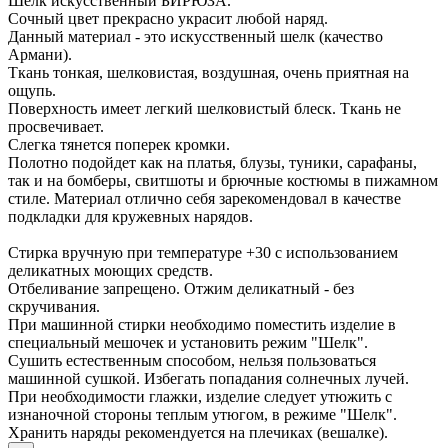
Шелк искусственный БИРЮЗА.
Сочный цвет прекрасно украсит любой наряд.
Данный материал - это искусственный шелк (качество
Армани).
Ткань тонкая, шелковистая, воздушная, очень приятная на
ощупь.
Поверхность имеет легкий шелковистый блеск. Ткань не
просвечивает.
Слегка тянется поперек кромки.
Полотно подойдет как на платья, блузы, туники, сарафаны,
так и на бомберы, свитшоты и брючные костюмы в пижамном
стиле. Материал отлично себя зарекомендовал в качестве
подкладки для кружевных нарядов.
Стирка вручную при температуре +30 с использованием
деликатных моющих средств.
Отбеливание запрещено. Отжим деликатный - без
скручивания.
При машинной стирки необходимо поместить изделие в
специальный мешочек и установить режим "Шелк".
Сушить естественным способом, нельзя пользоваться
машинной сушкой. Избегать попадания солнечных лучей.
При необходимости глажки, изделие следует утюжить с
изнаночной стороны теплым утюгом, в режиме "Шелк".
Хранить наряды рекомендуется на плечиках (вешалке).