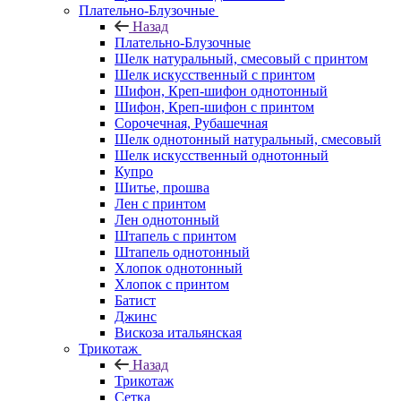
Плательно-Блузочные
Назад
Плательно-Блузочные
Шелк натуральный, смесовый с принтом
Шелк искусственный с принтом
Шифон, Креп-шифон однотонный
Шифон, Креп-шифон с принтом
Сорочечная, Рубашечная
Шелк однотонный натуральный, смесовый
Шелк искусственный однотонный
Купро
Шитье, прошва
Лен с принтом
Лен однотонный
Штапель с принтом
Штапель однотонный
Хлопок однотонный
Хлопок с принтом
Батист
Джинс
Вискоза итальянская
Трикотаж
Назад
Трикотаж
Сетка