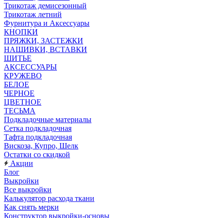
Трикотаж демисезонный
Трикотаж летний
Фурнитура и Аксессуары
КНОПКИ
ПРЯЖКИ, ЗАСТЕЖКИ
НАШИВКИ, ВСТАВКИ
ШИТЬЕ
АКСЕССУАРЫ
КРУЖЕВО
БЕЛОЕ
ЧЕРНОЕ
ЦВЕТНОЕ
ТЕСЬМА
Подкладочные материалы
Сетка подкладочная
Тафта подкладочная
Вискоза, Купро, Шелк
Остатки со скидкой
Акции
Блог
Выкройки
Все выкройки
Калькулятор расхода ткани
Как снять мерки
Конструктор выкройки-основы