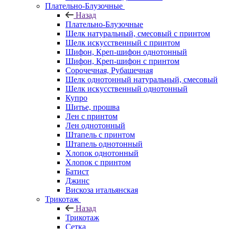
Плательно-Блузочные
Назад
Плательно-Блузочные
Шелк натуральный, смесовый с принтом
Шелк искусственный с принтом
Шифон, Креп-шифон однотонный
Шифон, Креп-шифон с принтом
Сорочечная, Рубашечная
Шелк однотонный натуральный, смесовый
Шелк искусственный однотонный
Купро
Шитье, прошва
Лен с принтом
Лен однотонный
Штапель с принтом
Штапель однотонный
Хлопок однотонный
Хлопок с принтом
Батист
Джинс
Вискоза итальянская
Трикотаж
Назад
Трикотаж
Сетка