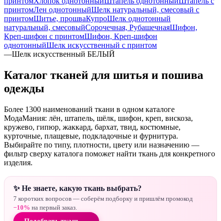
принтом
Хлопок однотонный
Штапель однотонный
Штапель с
принтом
Лен однотонный
Шелк натуральный, смесовый с
принтом
Шитье, прошва
Купро
Шелк однотонный
натуральный, смесовый
Сорочечная, Рубашечная
Шифон,
Креп-шифон с принтом
Шифон, Креп-шифон
однотонный
Шелк искусственный с принтом
—
Шелк искусственный БЕЛЫЙ
Каталог тканей для шитья и пошива
одежды
Более 1300 наименований ткани в одном каталоге
МодаМания: лён, штапель, шёлк, шифон, креп, вискоза,
кружево, гипюр, жаккард, бархат, твид, костюмные,
курточные, плащевые, подкладочные и фурнитура.
Выбирайте по типу, плотности, цвету или назначению —
фильтр сверху каталога поможет найти ткань для конкретного
изделия.
✨ Не знаете, какую ткань выбрать?
7 коротких вопросов — соберём подборку и пришлём промокод
−10%
на первый заказ.