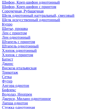
Шифон, Креп-шифон однотонный
Шифон, Креп-шифон с принтом
Сорочечная, Рубашечная
Шелк однотонный натуральный, смесовый
Шелк искусственный однотонный
Купро
Шитье, прошва
Лен с принтом
Лен однотонный
Штапель с принтом
Штапель однотонный
Хлопок однотонный
Хлопок с принтом
Батист
Джинс
Вискоза итальянская
Трикотаж
Сетка
Футер
Ангора однотон
Бифлекс
Водолаз, Неопрен
Джерси, Милано однотонное
Лапша однотон
Стежка однотонная