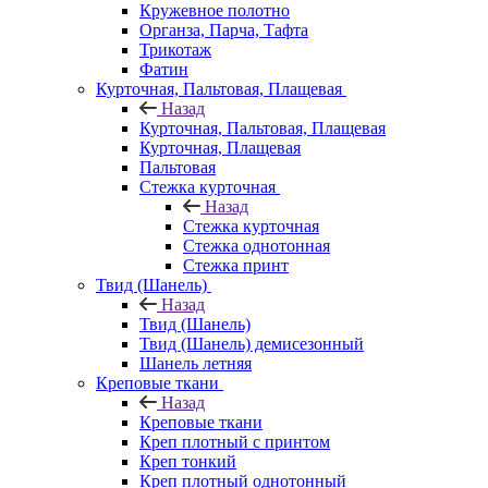
Кружевное полотно
Органза, Парча, Тафта
Трикотаж
Фатин
Курточная, Пальтовая, Плащевая
Назад
Курточная, Пальтовая, Плащевая
Курточная, Плащевая
Пальтовая
Стежка курточная
Назад
Стежка курточная
Стежка однотонная
Стежка принт
Твид (Шанель)
Назад
Твид (Шанель)
Твид (Шанель) демисезонный
Шанель летняя
Креповые ткани
Назад
Креповые ткани
Креп плотный с принтом
Креп тонкий
Креп плотный однотонный