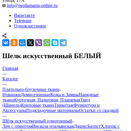
улица, 17А
info@modamania-online.ru
Вконтакте
Telegram
Одноклассники
Шелк искусственный БЕЛЫЙ
Главная
—
Каталог
—
Плательно-блузочные ткани
Новинки
Демисезонные
Кожа и Замша
Нарядные
ткани
Курточная, Пальтовая, Плащевая
Твид
(Шанель)
Креповые ткани
Трикотаж
Фурнитура и
Аксессуары
Подкладочные материалы
Остатки со скидкой
—
Шёлк искусственный однотонный
Лен с принтом
Вискоза итальянская
Джинс
Батист
Хлопок с