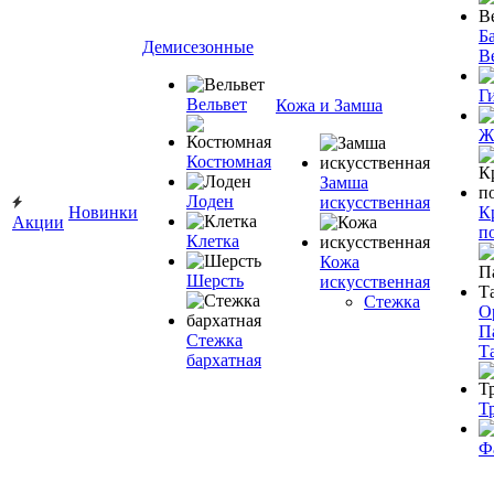
Ба
Демисезонные
В
Г
Вельвет
Кожа и Замша
Ж
Костюмная
Замша
Лоден
искусственная
Новинки
К
Акции
п
Клетка
Кожа
Шерсть
искусственная
Стежка
О
П
Стежка
Т
бархатная
Т
Ф