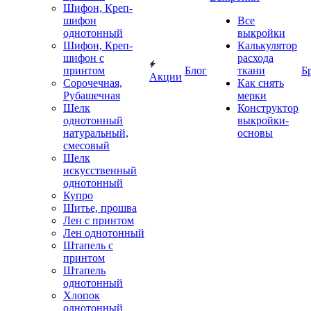
Шифон, Креп-
шифон
Все
однотонный
выкройки
Шифон, Креп-
Калькулятор
шифон с
расхода
принтом
Блог
ткани
Б
Акции
Сорочечная,
Как снять
Рубашечная
мерки
Шелк
Конструктор
однотонный
выкройки-
натуральный,
основы
смесовый
Шелк
искусственный
однотонный
Купро
Шитье, прошва
Лен с принтом
Лен однотонный
Штапель с
принтом
Штапель
однотонный
Хлопок
однотонный