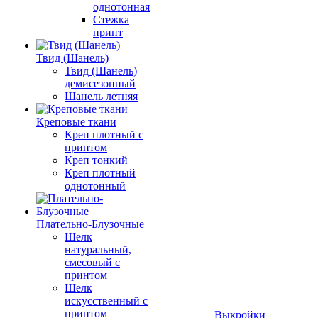
однотонная
Стежка
принт
Твид (Шанель)
Твид (Шанель)
демисезонный
Шанель летняя
Креповые ткани
Креп плотный с
принтом
Креп тонкий
Креп плотный
однотонный
Плательно-Блузочные
Шелк
натуральный,
смесовый с
принтом
Шелк
искусственный с
принтом
Выкройки