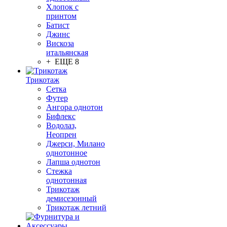
Хлопок с
принтом
Батист
Джинс
Вискоза
итальянская
+ ЕЩЕ 8
Трикотаж
Сетка
Футер
Ангора однотон
Бифлекс
Водолаз,
Неопрен
Джерси, Милано
однотонное
Лапша однотон
Стежка
однотонная
Трикотаж
демисезонный
Трикотаж летний