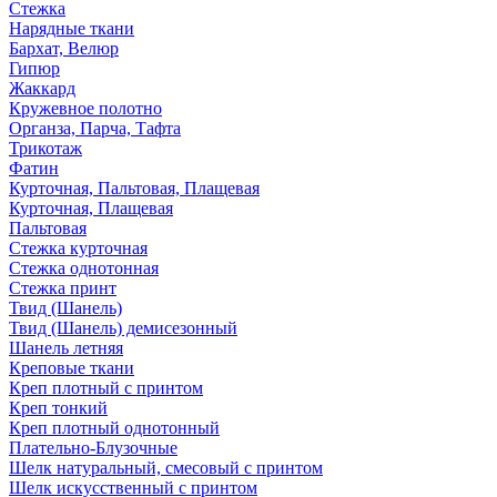
Стежка
Нарядные ткани
Бархат, Велюр
Гипюр
Жаккард
Кружевное полотно
Органза, Парча, Тафта
Трикотаж
Фатин
Курточная, Пальтовая, Плащевая
Курточная, Плащевая
Пальтовая
Стежка курточная
Стежка однотонная
Стежка принт
Твид (Шанель)
Твид (Шанель) демисезонный
Шанель летняя
Креповые ткани
Креп плотный с принтом
Креп тонкий
Креп плотный однотонный
Плательно-Блузочные
Шелк натуральный, смесовый с принтом
Шелк искусственный с принтом