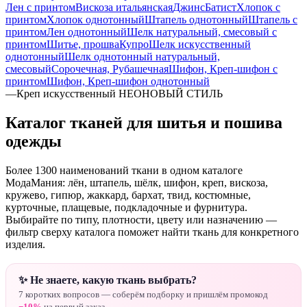
Лен с принтом
Вискоза итальянская
Джинс
Батист
Хлопок с
принтом
Хлопок однотонный
Штапель однотонный
Штапель с
принтом
Лен однотонный
Шелк натуральный, смесовый с
принтом
Шитье, прошва
Купро
Шелк искусственный
однотонный
Шелк однотонный натуральный,
смесовый
Сорочечная, Рубашечная
Шифон, Креп-шифон с
принтом
Шифон, Креп-шифон однотонный
—
Креп искусственный НЕОНОВЫЙ СТИЛЬ
Каталог тканей для шитья и пошива
одежды
Более 1300 наименований ткани в одном каталоге
МодаМания: лён, штапель, шёлк, шифон, креп, вискоза,
кружево, гипюр, жаккард, бархат, твид, костюмные,
курточные, плащевые, подкладочные и фурнитура.
Выбирайте по типу, плотности, цвету или назначению —
фильтр сверху каталога поможет найти ткань для конкретного
изделия.
✨ Не знаете, какую ткань выбрать?
7 коротких вопросов — соберём подборку и пришлём промокод
−10%
на первый заказ.