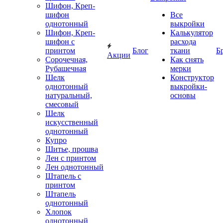
Шифон, Креп-
шифон
Все
однотонный
выкройки
Шифон, Креп-
Калькулятор
шифон с
расхода
принтом
Блог
ткани
Б
Акции
Сорочечная,
Как снять
Рубашечная
мерки
Шелк
Конструктор
однотонный
выкройки-
натуральный,
основы
смесовый
Шелк
искусственный
однотонный
Купро
Шитье, прошва
Лен с принтом
Лен однотонный
Штапель с
принтом
Штапель
однотонный
Хлопок
однотонный