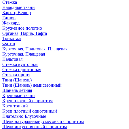
Стежка
Нарядные ткани
Бархат, Велюр
Гипюр
Жаккард
Кружевное полотно
Органза, Парча, Тафта
Трикотаж
Фатин
Курточная, Пальтовая, Плащевая
Курточная, Плащевая
Пальтовая
Стежка курточная
Стежка однотонная
Стежка принт
Твид (Шанель)
Твид (Шанель) демисезонный
Шанель летняя
Креповые ткани
Креп плотный с принтом
Креп тонкий
Креп плотный однотонный
Плательно-Блузочные
Шелк натуральный, смесовый с принтом
Шелк искусственный с принтом