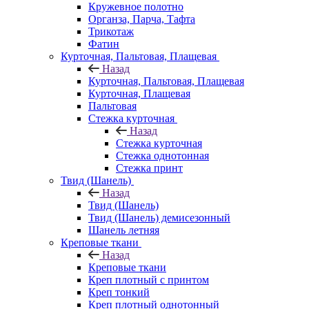
Кружевное полотно
Органза, Парча, Тафта
Трикотаж
Фатин
Курточная, Пальтовая, Плащевая
Назад
Курточная, Пальтовая, Плащевая
Курточная, Плащевая
Пальтовая
Стежка курточная
Назад
Стежка курточная
Стежка однотонная
Стежка принт
Твид (Шанель)
Назад
Твид (Шанель)
Твид (Шанель) демисезонный
Шанель летняя
Креповые ткани
Назад
Креповые ткани
Креп плотный с принтом
Креп тонкий
Креп плотный однотонный