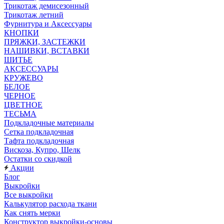
Трикотаж демисезонный
Трикотаж летний
Фурнитура и Аксессуары
КНОПКИ
ПРЯЖКИ, ЗАСТЕЖКИ
НАШИВКИ, ВСТАВКИ
ШИТЬЕ
АКСЕССУАРЫ
КРУЖЕВО
БЕЛОЕ
ЧЕРНОЕ
ЦВЕТНОЕ
ТЕСЬМА
Подкладочные материалы
Сетка подкладочная
Тафта подкладочная
Вискоза, Купро, Шелк
Остатки со скидкой
Акции
Блог
Выкройки
Все выкройки
Калькулятор расхода ткани
Как снять мерки
Конструктор выкройки-основы