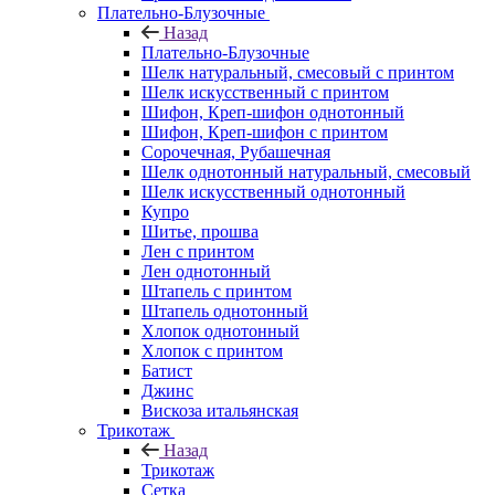
Плательно-Блузочные
Назад
Плательно-Блузочные
Шелк натуральный, смесовый с принтом
Шелк искусственный с принтом
Шифон, Креп-шифон однотонный
Шифон, Креп-шифон с принтом
Сорочечная, Рубашечная
Шелк однотонный натуральный, смесовый
Шелк искусственный однотонный
Купро
Шитье, прошва
Лен с принтом
Лен однотонный
Штапель с принтом
Штапель однотонный
Хлопок однотонный
Хлопок с принтом
Батист
Джинс
Вискоза итальянская
Трикотаж
Назад
Трикотаж
Сетка