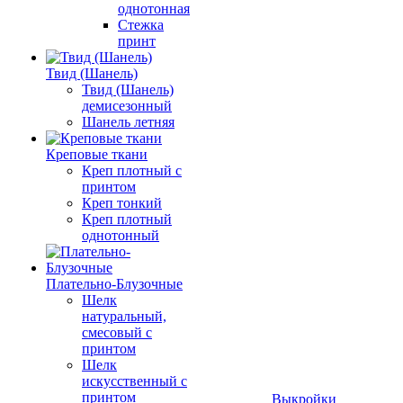
однотонная
Стежка
принт
Твид (Шанель)
Твид (Шанель)
демисезонный
Шанель летняя
Креповые ткани
Креп плотный с
принтом
Креп тонкий
Креп плотный
однотонный
Плательно-Блузочные
Шелк
натуральный,
смесовый с
принтом
Шелк
искусственный с
принтом
Выкройки