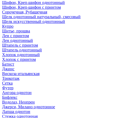
Шифон, Креп-шифон однотонный
Шифон, Креп-шифон с принтом
Сорочечная, Рубашечная
Шелк однотонный натуральный, смесовый
Шелк искусственный однотонный
Купро
Шитье, прошва
Лен с принтом
Лен однотонный
Штапель с принтом
Штапель однотонный
Хлопок однотонный
Хлопок с принтом
Батист
Джинс
Вискоза итальянская
Трикотаж
Сетка
Футер
Ангора однотон
Бифлекс
Водолаз, Неопрен
Джерси, Милано однотонное
Лапша однотон
Стежка однотонная