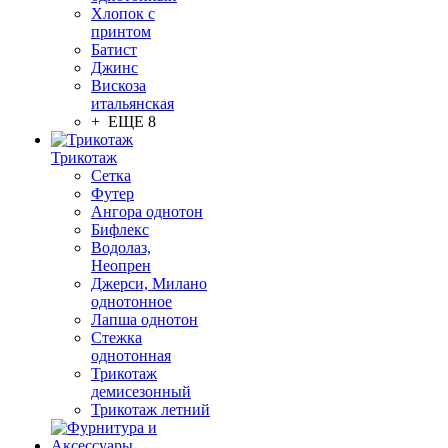
Хлопок с
принтом
Батист
Джинс
Вискоза
итальянская
+ ЕЩЕ 8
Трикотаж
Сетка
Футер
Ангора однотон
Бифлекс
Водолаз,
Неопрен
Джерси, Милано
однотонное
Лапша однотон
Стежка
однотонная
Трикотаж
демисезонный
Трикотаж летний