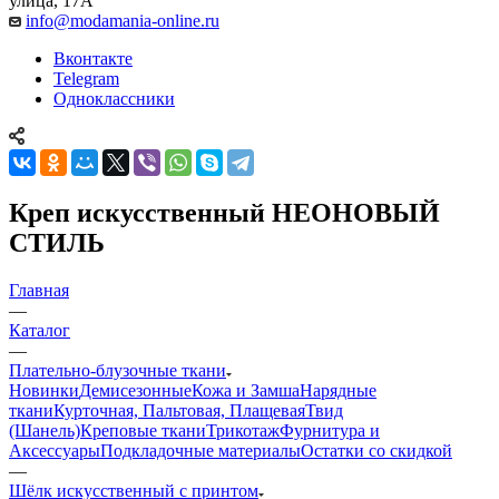
улица, 17А
info@modamania-online.ru
Вконтакте
Telegram
Одноклассники
Креп искусственный НЕОНОВЫЙ
СТИЛЬ
Главная
—
Каталог
—
Плательно-блузочные ткани
Новинки
Демисезонные
Кожа и Замша
Нарядные
ткани
Курточная, Пальтовая, Плащевая
Твид
(Шанель)
Креповые ткани
Трикотаж
Фурнитура и
Аксессуары
Подкладочные материалы
Остатки со скидкой
—
Шёлк искусственный с принтом