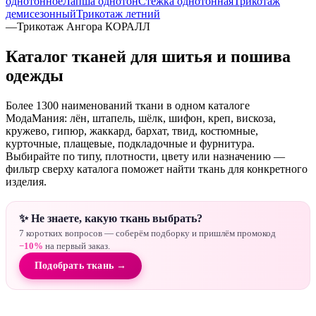
однотонное
Лапша однотон
Стежка однотонная
Трикотаж
демисезонный
Трикотаж летний
—
Трикотаж Ангора КОРАЛЛ
Каталог тканей для шитья и пошива
одежды
Более 1300 наименований ткани в одном каталоге
МодаМания: лён, штапель, шёлк, шифон, креп, вискоза,
кружево, гипюр, жаккард, бархат, твид, костюмные,
курточные, плащевые, подкладочные и фурнитура.
Выбирайте по типу, плотности, цвету или назначению —
фильтр сверху каталога поможет найти ткань для конкретного
изделия.
✨ Не знаете, какую ткань выбрать?
7 коротких вопросов — соберём подборку и пришлём промокод
−10%
на первый заказ.
Подобрать ткань →