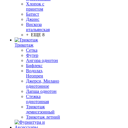
Хлопок с
принтом
Батист
Джинс
Вискоза
итальянская
+ ЕЩЕ 8
Трикотаж
Сетка
Футер
Ангора однотон
Бифлекс
Водолаз,
Неопрен
Джерси, Милано
однотонное
Лапша однотон
Стежка
однотонная
Трикотаж
демисезонный
Трикотаж летний