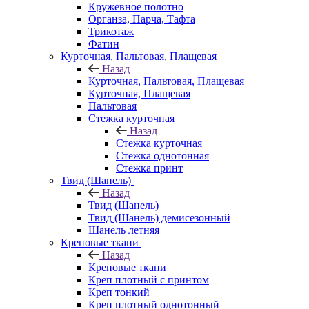
Кружевное полотно
Органза, Парча, Тафта
Трикотаж
Фатин
Курточная, Пальтовая, Плащевая
Назад
Курточная, Пальтовая, Плащевая
Курточная, Плащевая
Пальтовая
Стежка курточная
Назад
Стежка курточная
Стежка однотонная
Стежка принт
Твид (Шанель)
Назад
Твид (Шанель)
Твид (Шанель) демисезонный
Шанель летняя
Креповые ткани
Назад
Креповые ткани
Креп плотный с принтом
Креп тонкий
Креп плотный однотонный