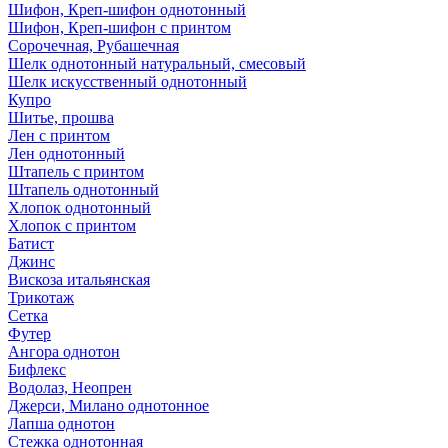
Шифон, Креп-шифон однотонный
Шифон, Креп-шифон с принтом
Сорочечная, Рубашечная
Шелк однотонный натуральный, смесовый
Шелк искусственный однотонный
Купро
Шитье, прошва
Лен с принтом
Лен однотонный
Штапель с принтом
Штапель однотонный
Хлопок однотонный
Хлопок с принтом
Батист
Джинс
Вискоза итальянская
Трикотаж
Сетка
Футер
Ангора однотон
Бифлекс
Водолаз, Неопрен
Джерси, Милано однотонное
Лапша однотон
Стежка однотонная