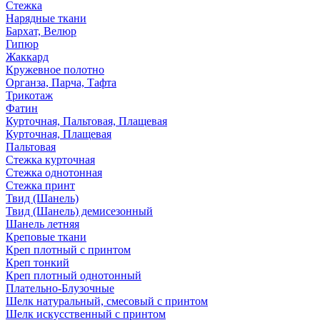
Стежка
Нарядные ткани
Бархат, Велюр
Гипюр
Жаккард
Кружевное полотно
Органза, Парча, Тафта
Трикотаж
Фатин
Курточная, Пальтовая, Плащевая
Курточная, Плащевая
Пальтовая
Стежка курточная
Стежка однотонная
Стежка принт
Твид (Шанель)
Твид (Шанель) демисезонный
Шанель летняя
Креповые ткани
Креп плотный с принтом
Креп тонкий
Креп плотный однотонный
Плательно-Блузочные
Шелк натуральный, смесовый с принтом
Шелк искусственный с принтом