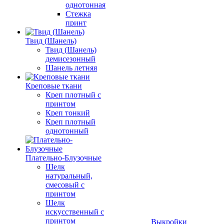
однотонная
Стежка
принт
Твид (Шанель)
Твид (Шанель)
демисезонный
Шанель летняя
Креповые ткани
Креп плотный с
принтом
Креп тонкий
Креп плотный
однотонный
Плательно-Блузочные
Шелк
натуральный,
смесовый с
принтом
Шелк
искусственный с
принтом
Выкройки