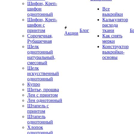
Шифон, Креп-
шифон
Все
однотонный
выкройки
Шифон, Креп-
Калькулятор
шифон с
расхода
принтом
Блог
ткани
Б
Акции
Сорочечная,
Как снять
Рубашечная
мерки
Шелк
Конструктор
однотонный
выкройки-
натуральный,
основы
смесовый
Шелк
искусственный
однотонный
Купро
Шитье, прошва
Лен с принтом
Лен однотонный
Штапель с
принтом
Штапель
однотонный
Хлопок
однотонный