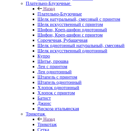
Плательно-Блузочные
Назад
Плательно-Блузочные
Шелк натуральный, смесовый с принтом
Шелк искусственный с принтом
Шифон, Креп-шифон однотонный
Шифон, Креп-шифон с принтом
Сорочечная, Рубашечная
Шелк однотонный натуральный, смесовый
Шелк искусственный однотонный
Купро
Шитье, прошва
Лен с принтом
Лен однотонный
Штапель с принтом
Штапель однотонный
Хлопок однотонный
Хлопок с принтом
Батист
Джинс
Вискоза итальянская
Трикотаж
Назад
Трикотаж
Сетка