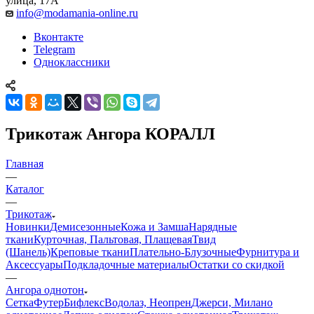
улица, 17А
info@modamania-online.ru
Вконтакте
Telegram
Одноклассники
Трикотаж Ангора КОРАЛЛ
Главная
—
Каталог
—
Трикотаж
Новинки
Демисезонные
Кожа и Замша
Нарядные
ткани
Курточная, Пальтовая, Плащевая
Твид
(Шанель)
Креповые ткани
Плательно-Блузочные
Фурнитура и
Аксессуары
Подкладочные материалы
Остатки со скидкой
—
Ангора однотон
Сетка
Футер
Бифлекс
Водолаз, Неопрен
Джерси, Милано