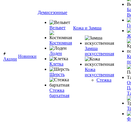
Ба
Демисезонные
В
Г
Вельвет
Кожа и Замша
Ж
Костюмная
Замша
Лоден
искусственная
Новинки
К
Акции
п
Клетка
Кожа
Шерсть
искусственная
Стежка
О
П
Стежка
Т
бархатная
Т
Ф