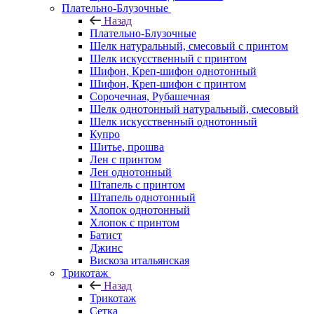
Плательно-Блузочные
Назад
Плательно-Блузочные
Шелк натуральный, смесовый с принтом
Шелк искусственный с принтом
Шифон, Креп-шифон однотонный
Шифон, Креп-шифон с принтом
Сорочечная, Рубашечная
Шелк однотонный натуральный, смесовый
Шелк искусственный однотонный
Купро
Шитье, прошва
Лен с принтом
Лен однотонный
Штапель с принтом
Штапель однотонный
Хлопок однотонный
Хлопок с принтом
Батист
Джинс
Вискоза итальянская
Трикотаж
Назад
Трикотаж
Сетка