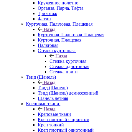
Кружевное полотно
Органза, Парча, Тафта
Трикотаж
Фатин
Курточная, Пальтовая, Плащевая
Назад
Курточная, Пальтовая, Плащевая
Курточная, Плащевая
Пальтовая
Стежка курточная
Назад
Стежка курточная
Стежка однотонная
Стежка принт
Твид (Шанель)
Назад
Твид (Шанель)
Твид (Шанель) демисезонный
Шанель летняя
Креповые ткани
Назад
Креповые ткани
Креп плотный с принтом
Креп тонкий
Креп плотный однотонный