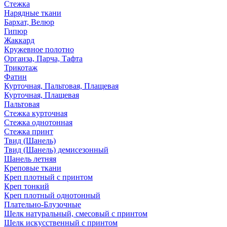
Стежка
Нарядные ткани
Бархат, Велюр
Гипюр
Жаккард
Кружевное полотно
Органза, Парча, Тафта
Трикотаж
Фатин
Курточная, Пальтовая, Плащевая
Курточная, Плащевая
Пальтовая
Стежка курточная
Стежка однотонная
Стежка принт
Твид (Шанель)
Твид (Шанель) демисезонный
Шанель летняя
Креповые ткани
Креп плотный с принтом
Креп тонкий
Креп плотный однотонный
Плательно-Блузочные
Шелк натуральный, смесовый с принтом
Шелк искусственный с принтом