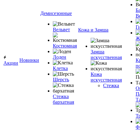
Ба
Демисезонные
В
Г
Вельвет
Кожа и Замша
Ж
Костюмная
Замша
Лоден
искусственная
Новинки
К
Акции
п
Клетка
Кожа
Шерсть
искусственная
Стежка
О
П
Стежка
Т
бархатная
Т
Ф