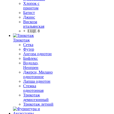
Хлопок с
принтом
Батист
Джинс
Вискоза
итальянская
+ ЕЩЕ 8
Трикотаж
Сетка
Футер
Ангора однотон
Бифлекс
Водолаз,
Неопрен
Джерси, Милано
однотонное
Лапша однотон
Стежка
однотонная
Трикотаж
демисезонный
Трикотаж летний