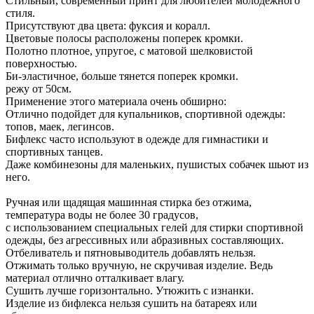
Стильный, современный принт для любителей молодежного
стиля.
Присутствуют два цвета: фуксия и коралл.
Цветовые полосы расположены поперек кромки.
Полотно плотное, упругое, с матовой шелковистой
поверхностью.
Би-эластичное, больше тянется поперек кромки.
режу от 50см.
Применение этого материала очень обширно:
Отлично подойдет для купальников, спортивной одежды:
топов, маек, легинсов.
Бифлекс часто используют в одежде для гимнастики и
спортивных танцев.
Даже комбинезоны для маленьких, пушистых собачек шьют из
него.
Ручная или щадящая машинная стирка без отжима,
температура воды не более 30 градусов,
с использованием специальных гелей для стирки спортивной
одежды, без агрессивных или абразивных составляющих.
Отбеливатель и пятновыводитель добавлять нельзя.
Отжимать только вручную, не скручивая изделие. Ведь
материал отлично отталкивает влагу.
Сушить лучше горизонтально. Утюжить с изнанки.
Изделие из бифлекса нельзя сушить на батареях или