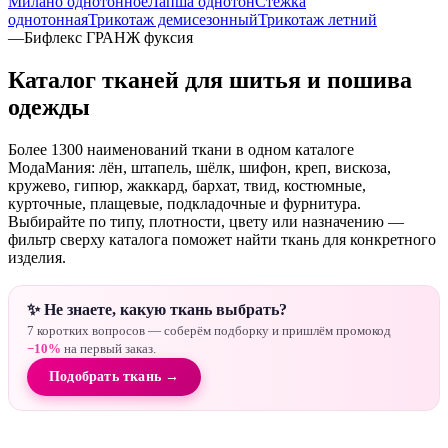
Милано однотонное
Лапша однотон
Стежка
однотонная
Трикотаж демисезонный
Трикотаж летний
—
Бифлекс ГРАНЖ фуксия
Каталог тканей для шитья и пошива
одежды
Более 1300 наименований ткани в одном каталоге
МодаМания: лён, штапель, шёлк, шифон, креп, вискоза,
кружево, гипюр, жаккард, бархат, твид, костюмные,
курточные, плащевые, подкладочные и фурнитура.
Выбирайте по типу, плотности, цвету или назначению —
фильтр сверху каталога поможет найти ткань для конкретного
изделия.
✨ Не знаете, какую ткань выбрать?
7 коротких вопросов — соберём подборку и пришлём промокод
−10%
на первый заказ.
Подобрать ткань →