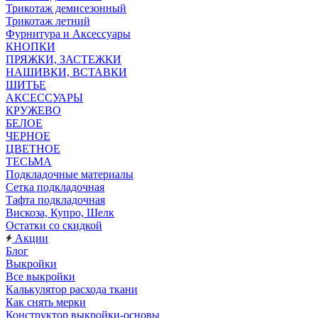
Трикотаж демисезонный
Трикотаж летний
Фурнитура и Аксессуары
КНОПКИ
ПРЯЖКИ, ЗАСТЕЖКИ
НАШИВКИ, ВСТАВКИ
ШИТЬЕ
АКСЕССУАРЫ
КРУЖЕВО
БЕЛОЕ
ЧЕРНОЕ
ЦВЕТНОЕ
ТЕСЬМА
Подкладочные материалы
Сетка подкладочная
Тафта подкладочная
Вискоза, Купро, Шелк
Остатки со скидкой
Акции
Блог
Выкройки
Все выкройки
Калькулятор расхода ткани
Как снять мерки
Конструктор выкройки-основы