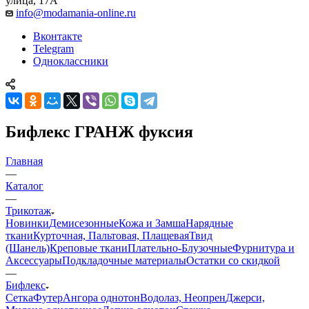
улица, 17А
info@modamania-online.ru
Вконтакте
Telegram
Одноклассники
Бифлекс ГРАНЖ фуксия
Главная
—
Каталог
—
Трикотаж
Новинки
Демисезонные
Кожа и Замша
Нарядные
ткани
Курточная, Пальтовая, Плащевая
Твид
(Шанель)
Креповые ткани
Плательно-Блузочные
Фурнитура и
Аксессуары
Подкладочные материалы
Остатки со скидкой
—
Бифлекс
Сетка
Футер
Ангора однотон
Водолаз, Неопрен
Джерси,