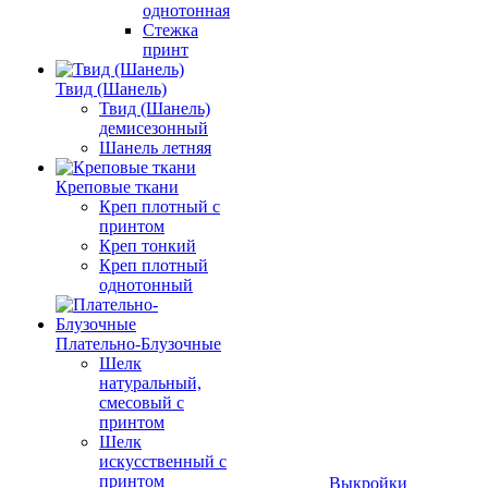
однотонная
Стежка
принт
Твид (Шанель)
Твид (Шанель)
демисезонный
Шанель летняя
Креповые ткани
Креп плотный с
принтом
Креп тонкий
Креп плотный
однотонный
Плательно-Блузочные
Шелк
натуральный,
смесовый с
принтом
Шелк
искусственный с
принтом
Выкройки