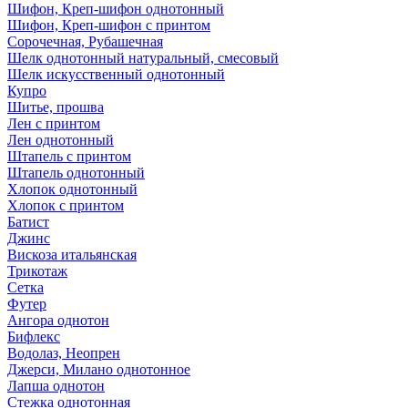
Шифон, Креп-шифон однотонный
Шифон, Креп-шифон с принтом
Сорочечная, Рубашечная
Шелк однотонный натуральный, смесовый
Шелк искусственный однотонный
Купро
Шитье, прошва
Лен с принтом
Лен однотонный
Штапель с принтом
Штапель однотонный
Хлопок однотонный
Хлопок с принтом
Батист
Джинс
Вискоза итальянская
Трикотаж
Сетка
Футер
Ангора однотон
Бифлекс
Водолаз, Неопрен
Джерси, Милано однотонное
Лапша однотон
Стежка однотонная