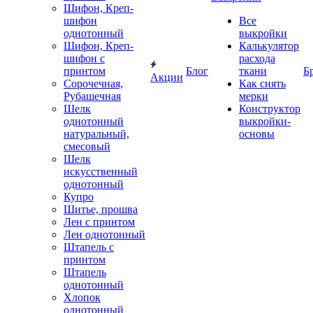
Шифон, Креп-
шифон
Все
однотонный
выкройки
Шифон, Креп-
Калькулятор
шифон с
расхода
принтом
Блог
ткани
Б
Акции
Сорочечная,
Как снять
Рубашечная
мерки
Шелк
Конструктор
однотонный
выкройки-
натуральный,
основы
смесовый
Шелк
искусственный
однотонный
Купро
Шитье, прошва
Лен с принтом
Лен однотонный
Штапель с
принтом
Штапель
однотонный
Хлопок
однотонный