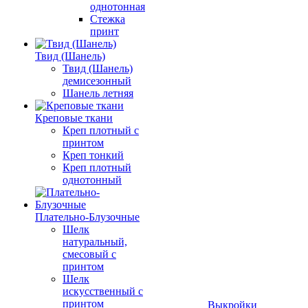
однотонная
Стежка
принт
Твид (Шанель)
Твид (Шанель)
демисезонный
Шанель летняя
Креповые ткани
Креп плотный с
принтом
Креп тонкий
Креп плотный
однотонный
Плательно-Блузочные
Шелк
натуральный,
смесовый с
принтом
Шелк
искусственный с
принтом
Выкройки