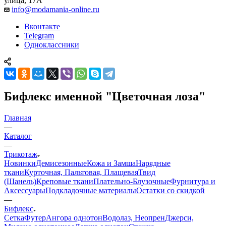
улица, 17А
info@modamania-online.ru
Вконтакте
Telegram
Одноклассники
Бифлекс именной "Цветочная лоза"
Главная
—
Каталог
—
Трикотаж
Новинки
Демисезонные
Кожа и Замша
Нарядные
ткани
Курточная, Пальтовая, Плащевая
Твид
(Шанель)
Креповые ткани
Плательно-Блузочные
Фурнитура и
Аксессуары
Подкладочные материалы
Остатки со скидкой
—
Бифлекс
Сетка
Футер
Ангора однотон
Водолаз, Неопрен
Джерси,