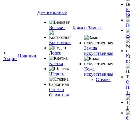
Ба
Демисезонные
В
Г
Вельвет
Кожа и Замша
Ж
Костюмная
Замша
Лоден
искусственная
Новинки
К
Акции
п
Клетка
Кожа
Шерсть
искусственная
Стежка
О
П
Стежка
Т
бархатная
Т
Ф