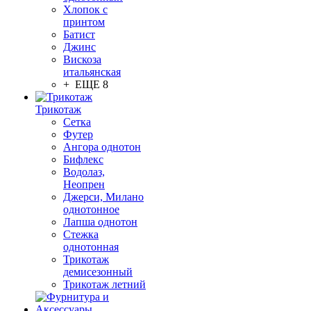
Хлопок с
принтом
Батист
Джинс
Вискоза
итальянская
+ ЕЩЕ 8
Трикотаж
Сетка
Футер
Ангора однотон
Бифлекс
Водолаз,
Неопрен
Джерси, Милано
однотонное
Лапша однотон
Стежка
однотонная
Трикотаж
демисезонный
Трикотаж летний