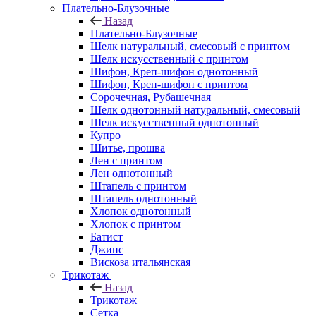
Плательно-Блузочные
Назад
Плательно-Блузочные
Шелк натуральный, смесовый с принтом
Шелк искусственный с принтом
Шифон, Креп-шифон однотонный
Шифон, Креп-шифон с принтом
Сорочечная, Рубашечная
Шелк однотонный натуральный, смесовый
Шелк искусственный однотонный
Купро
Шитье, прошва
Лен с принтом
Лен однотонный
Штапель с принтом
Штапель однотонный
Хлопок однотонный
Хлопок с принтом
Батист
Джинс
Вискоза итальянская
Трикотаж
Назад
Трикотаж
Сетка