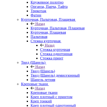
Кружевное полотно
Органза, Парча, Тафта
Трикотаж
Фатин
Курточная, Пальтовая, Плащевая
Назад
Курточная, Пальтовая, Плащевая
Курточная, Плащевая
Пальтовая
Стежка курточная
Назад
Стежка курточная
Стежка однотонная
Стежка принт
Твид (Шанель)
Назад
Твид (Шанель)
Твид (Шанель) демисезонный
Шанель летняя
Креповые ткани
Назад
Креповые ткани
Креп плотный с принтом
Креп тонкий
Креп плотный однотонный