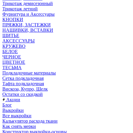
Трикотаж демисезонный
Трикотаж летний
Фурнитура и Аксессуары
КНОПКИ
ПРЯЖКИ, ЗАСТЕЖКИ
НАШИВКИ, ВСТАВКИ
ШИТЬЕ
АКСЕССУАРЫ
КРУЖЕВО
БЕЛОЕ
ЧЕРНОЕ
ЦВЕТНОЕ
ТЕСЬМА
Подкладочные материалы
Сетка подкладочная
Тафта подкладочная
Вискоза, Купро, Шелк
Остатки со скидкой
Акции
Блог
Выкройки
Все выкройки
Калькулятор расхода ткани
Как снять мерки
Конструктор выкройки-основы