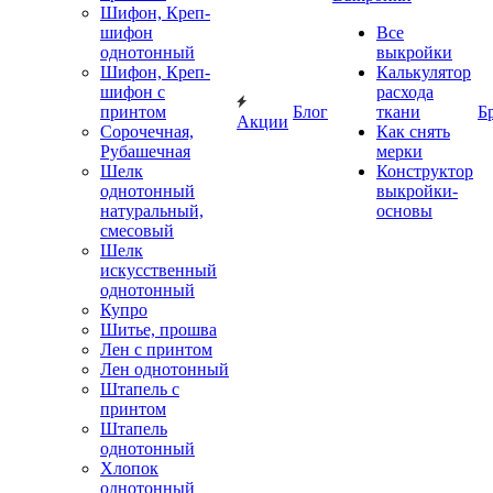
Шифон, Креп-
шифон
Все
однотонный
выкройки
Шифон, Креп-
Калькулятор
шифон с
расхода
принтом
Блог
ткани
Б
Акции
Сорочечная,
Как снять
Рубашечная
мерки
Шелк
Конструктор
однотонный
выкройки-
натуральный,
основы
смесовый
Шелк
искусственный
однотонный
Купро
Шитье, прошва
Лен с принтом
Лен однотонный
Штапель с
принтом
Штапель
однотонный
Хлопок
однотонный