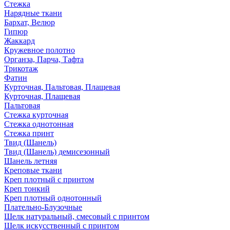
Стежка
Нарядные ткани
Бархат, Велюр
Гипюр
Жаккард
Кружевное полотно
Органза, Парча, Тафта
Трикотаж
Фатин
Курточная, Пальтовая, Плащевая
Курточная, Плащевая
Пальтовая
Стежка курточная
Стежка однотонная
Стежка принт
Твид (Шанель)
Твид (Шанель) демисезонный
Шанель летняя
Креповые ткани
Креп плотный с принтом
Креп тонкий
Креп плотный однотонный
Плательно-Блузочные
Шелк натуральный, смесовый с принтом
Шелк искусственный с принтом