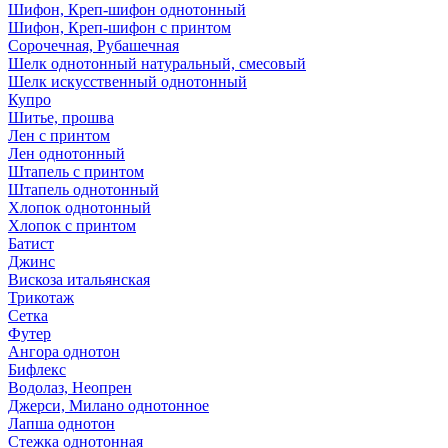
Шифон, Креп-шифон однотонный
Шифон, Креп-шифон с принтом
Сорочечная, Рубашечная
Шелк однотонный натуральный, смесовый
Шелк искусственный однотонный
Купро
Шитье, прошва
Лен с принтом
Лен однотонный
Штапель с принтом
Штапель однотонный
Хлопок однотонный
Хлопок с принтом
Батист
Джинс
Вискоза итальянская
Трикотаж
Сетка
Футер
Ангора однотон
Бифлекс
Водолаз, Неопрен
Джерси, Милано однотонное
Лапша однотон
Стежка однотонная