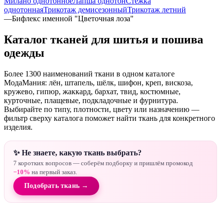
Милано однотонное
Лапша однотон
Стежка
однотонная
Трикотаж демисезонный
Трикотаж летний
—
Бифлекс именной "Цветочная лоза"
Каталог тканей для шитья и пошива
одежды
Более 1300 наименований ткани в одном каталоге
МодаМания: лён, штапель, шёлк, шифон, креп, вискоза,
кружево, гипюр, жаккард, бархат, твид, костюмные,
курточные, плащевые, подкладочные и фурнитура.
Выбирайте по типу, плотности, цвету или назначению —
фильтр сверху каталога поможет найти ткань для конкретного
изделия.
✨ Не знаете, какую ткань выбрать?
7 коротких вопросов — соберём подборку и пришлём промокод
−10%
на первый заказ.
Подобрать ткань →