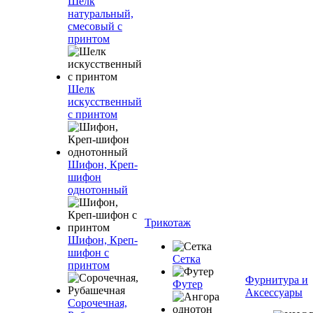
Шелк
натуральный,
смесовый с
принтом
Шелк
искусственный
с принтом
Шифон, Креп-
шифон
однотонный
Трикотаж
Шифон, Креп-
шифон с
Сетка
принтом
Фурнитура и
Футер
Аксессуары
Сорочечная,