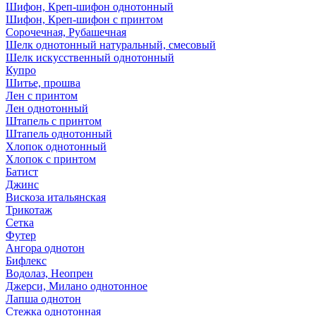
Шифон, Креп-шифон однотонный
Шифон, Креп-шифон с принтом
Сорочечная, Рубашечная
Шелк однотонный натуральный, смесовый
Шелк искусственный однотонный
Купро
Шитье, прошва
Лен с принтом
Лен однотонный
Штапель с принтом
Штапель однотонный
Хлопок однотонный
Хлопок с принтом
Батист
Джинс
Вискоза итальянская
Трикотаж
Сетка
Футер
Ангора однотон
Бифлекс
Водолаз, Неопрен
Джерси, Милано однотонное
Лапша однотон
Стежка однотонная