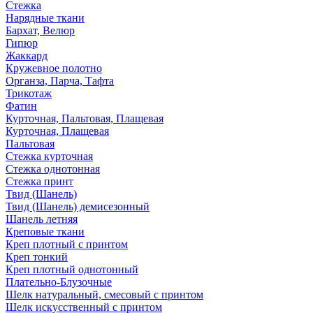
Стежка
Нарядные ткани
Бархат, Велюр
Гипюр
Жаккард
Кружевное полотно
Органза, Парча, Тафта
Трикотаж
Фатин
Курточная, Пальтовая, Плащевая
Курточная, Плащевая
Пальтовая
Стежка курточная
Стежка однотонная
Стежка принт
Твид (Шанель)
Твид (Шанель) демисезонный
Шанель летняя
Креповые ткани
Креп плотный с принтом
Креп тонкий
Креп плотный однотонный
Плательно-Блузочные
Шелк натуральный, смесовый с принтом
Шелк искусственный с принтом