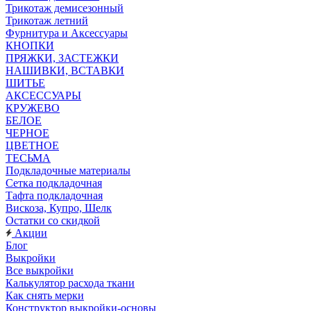
Трикотаж демисезонный
Трикотаж летний
Фурнитура и Аксессуары
КНОПКИ
ПРЯЖКИ, ЗАСТЕЖКИ
НАШИВКИ, ВСТАВКИ
ШИТЬЕ
АКСЕССУАРЫ
КРУЖЕВО
БЕЛОЕ
ЧЕРНОЕ
ЦВЕТНОЕ
ТЕСЬМА
Подкладочные материалы
Сетка подкладочная
Тафта подкладочная
Вискоза, Купро, Шелк
Остатки со скидкой
Акции
Блог
Выкройки
Все выкройки
Калькулятор расхода ткани
Как снять мерки
Конструктор выкройки-основы