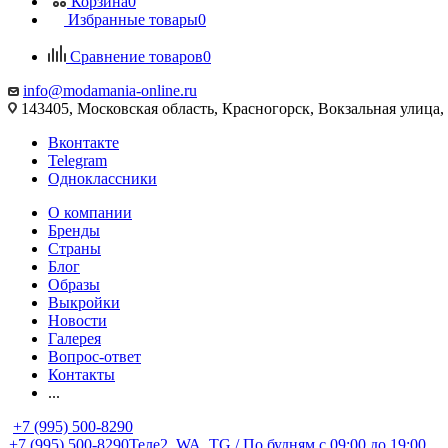
Корзина
0
Избранные товары
0
Сравнение товаров
0
info@modamania-online.ru
143405, Московская область, Красногорск, Вокзальная улиц
Вконтакте
Telegram
Одноклассники
О компании
Бренды
Страны
Блог
Образы
Выкройки
Новости
Галерея
Вопрос-ответ
Контакты
...
+7 (995) 500-8290
+7 (995) 500-8290
Теле2, WA, TG / По будням c 09:00 до 19:00