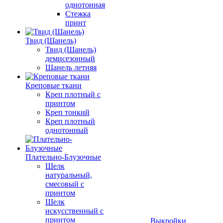
однотонная
Стежка
принт
Твид (Шанель)
Твид (Шанель)
демисезонный
Шанель летняя
Креповые ткани
Креп плотный с
принтом
Креп тонкий
Креп плотный
однотонный
Плательно-Блузочные
Шелк
натуральный,
смесовый с
принтом
Шелк
искусственный с
принтом
Выкройки