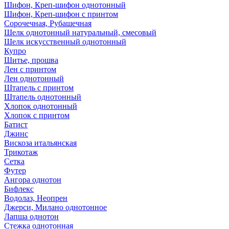
Шифон, Креп-шифон однотонный
Шифон, Креп-шифон с принтом
Сорочечная, Рубашечная
Шелк однотонный натуральный, смесовый
Шелк искусственный однотонный
Купро
Шитье, прошва
Лен с принтом
Лен однотонный
Штапель с принтом
Штапель однотонный
Хлопок однотонный
Хлопок с принтом
Батист
Джинс
Вискоза итальянская
Трикотаж
Сетка
Футер
Ангора однотон
Бифлекс
Водолаз, Неопрен
Джерси, Милано однотонное
Лапша однотон
Стежка однотонная