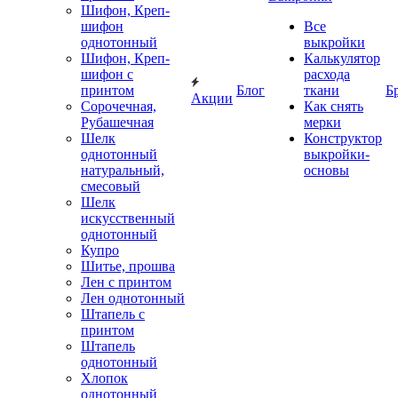
Шифон, Креп-
шифон
Все
однотонный
выкройки
Шифон, Креп-
Калькулятор
шифон с
расхода
принтом
Блог
ткани
Б
Акции
Сорочечная,
Как снять
Рубашечная
мерки
Шелк
Конструктор
однотонный
выкройки-
натуральный,
основы
смесовый
Шелк
искусственный
однотонный
Купро
Шитье, прошва
Лен с принтом
Лен однотонный
Штапель с
принтом
Штапель
однотонный
Хлопок
однотонный