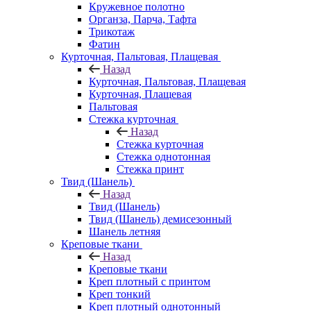
Кружевное полотно
Органза, Парча, Тафта
Трикотаж
Фатин
Курточная, Пальтовая, Плащевая
Назад
Курточная, Пальтовая, Плащевая
Курточная, Плащевая
Пальтовая
Стежка курточная
Назад
Стежка курточная
Стежка однотонная
Стежка принт
Твид (Шанель)
Назад
Твид (Шанель)
Твид (Шанель) демисезонный
Шанель летняя
Креповые ткани
Назад
Креповые ткани
Креп плотный с принтом
Креп тонкий
Креп плотный однотонный