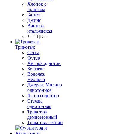
Хлопок с
принтом
Батист
Джинс
Вискоза
итальянская
+ ЕЩЕ 8
Трикотаж
Сетка
Футер
Ангора однотон
Бифлекс
Водолаз,
Неопрен
Джерси, Милано
однотонное
Лапша однотон
Стежка
однотонная
Трикотаж
демисезонный
Трикотаж летний