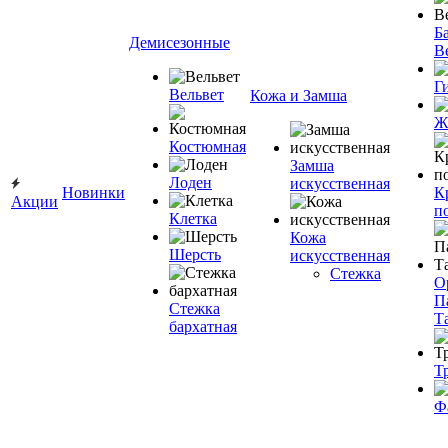
Ба
Демисезонные
В
Г
Вельвет
Кожа и Замша
Ж
Костюмная
Замша
Лоден
искусственная
Новинки
К
Акции
п
Клетка
Кожа
Шерсть
искусственная
Стежка
О
П
Стежка
Т
бархатная
Т
Ф