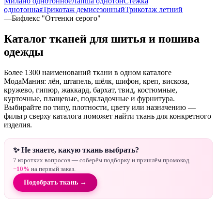
Милано однотонное
Лапша однотон
Стежка
однотонная
Трикотаж демисезонный
Трикотаж летний
—
Бифлекс "Оттенки серого"
Каталог тканей для шитья и пошива
одежды
Более 1300 наименований ткани в одном каталоге
МодаМания: лён, штапель, шёлк, шифон, креп, вискоза,
кружево, гипюр, жаккард, бархат, твид, костюмные,
курточные, плащевые, подкладочные и фурнитура.
Выбирайте по типу, плотности, цвету или назначению —
фильтр сверху каталога поможет найти ткань для конкретного
изделия.
✨ Не знаете, какую ткань выбрать?
7 коротких вопросов — соберём подборку и пришлём промокод
−10%
на первый заказ.
Подобрать ткань →