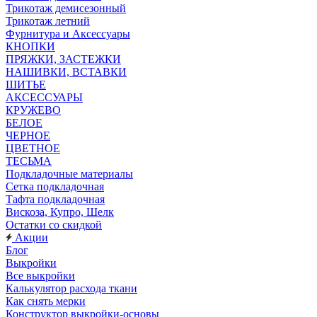
Трикотаж демисезонный
Трикотаж летний
Фурнитура и Аксессуары
КНОПКИ
ПРЯЖКИ, ЗАСТЕЖКИ
НАШИВКИ, ВСТАВКИ
ШИТЬЕ
АКСЕССУАРЫ
КРУЖЕВО
БЕЛОЕ
ЧЕРНОЕ
ЦВЕТНОЕ
ТЕСЬМА
Подкладочные материалы
Сетка подкладочная
Тафта подкладочная
Вискоза, Купро, Шелк
Остатки со скидкой
Акции
Блог
Выкройки
Все выкройки
Калькулятор расхода ткани
Как снять мерки
Конструктор выкройки-основы