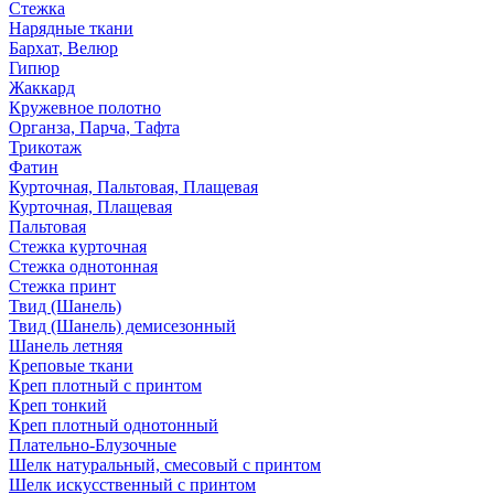
Стежка
Нарядные ткани
Бархат, Велюр
Гипюр
Жаккард
Кружевное полотно
Органза, Парча, Тафта
Трикотаж
Фатин
Курточная, Пальтовая, Плащевая
Курточная, Плащевая
Пальтовая
Стежка курточная
Стежка однотонная
Стежка принт
Твид (Шанель)
Твид (Шанель) демисезонный
Шанель летняя
Креповые ткани
Креп плотный с принтом
Креп тонкий
Креп плотный однотонный
Плательно-Блузочные
Шелк натуральный, смесовый с принтом
Шелк искусственный с принтом