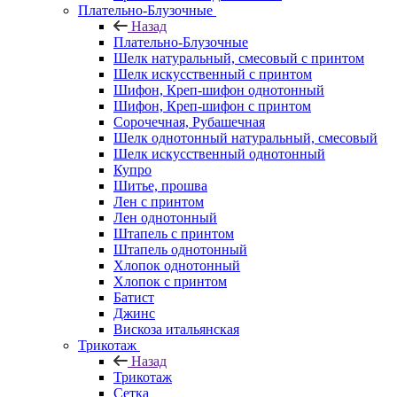
Плательно-Блузочные
Назад
Плательно-Блузочные
Шелк натуральный, смесовый с принтом
Шелк искусственный с принтом
Шифон, Креп-шифон однотонный
Шифон, Креп-шифон с принтом
Сорочечная, Рубашечная
Шелк однотонный натуральный, смесовый
Шелк искусственный однотонный
Купро
Шитье, прошва
Лен с принтом
Лен однотонный
Штапель с принтом
Штапель однотонный
Хлопок однотонный
Хлопок с принтом
Батист
Джинс
Вискоза итальянская
Трикотаж
Назад
Трикотаж
Сетка