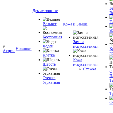
Ба
Демисезонные
В
Г
Вельвет
Кожа и Замша
Ж
Костюмная
Замша
Лоден
искусственная
Новинки
К
Акции
п
Клетка
Кожа
Шерсть
искусственная
Стежка
О
П
Стежка
Т
бархатная
Т
Ф