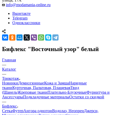
улица, 17А
info@modamania-online.ru
Вконтакте
Telegram
Одноклассники
Бифлекс "Восточный узор" белый
Главная
—
Каталог
—
Трикотаж
Новинки
Демисезонные
Кожа и Замша
Нарядные
ткани
Курточная, Пальтовая, Плащевая
Твид
(Шанель)
Креповые ткани
Плательно-Блузочные
Фурнитура и
Аксессуары
Подкладочные материалы
Остатки со скидкой
—
Бифлекс
Сетка
Футер
Ангора однотон
Водолаз, Неопрен
Джерси,