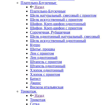
Плательно-Блузочные
Назад
Плательно-Блузочные
Шелк натуральный, смесовый с принтом
Шелк искусственный с принтом
Шифон, Креп-шифон однотонный
Шифон, Креп-шифон с принтом
Сорочечная, Рубашечная
Шелк однотонный натуральный, смесовый
Шелк искусственный однотонный
Купро
Шитье, прошва
Лен с принтом
Лен однотонный
Штапель с принтом
Штапель однотонный
Хлопок однотонный
Хлопок с принтом
Батист
Джинс
Вискоза итальянская
Трикотаж
Назад
Трикотаж
Сетка