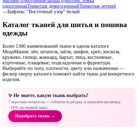
Милано однотонное
Лапша однотон
Стежка
однотонная
Трикотаж демисезонный
Трикотаж летний
—
Бифлекс "Восточный узор" белый
Каталог тканей для шитья и пошива
одежды
Более 1300 наименований ткани в одном каталоге
МодаМания: лён, штапель, шёлк, шифон, креп, вискоза,
кружево, гипюр, жаккард, бархат, твид, костюмные,
курточные, плащевые, подкладочные и фурнитура.
Выбирайте по типу, плотности, цвету или назначению —
фильтр сверху каталога поможет найти ткань для конкретного
изделия.
✨ Не знаете, какую ткань выбрать?
7 коротких вопросов — соберём подборку и пришлём промокод
−10%
на первый заказ.
Подобрать ткань →