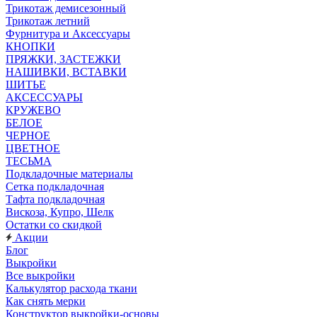
Трикотаж демисезонный
Трикотаж летний
Фурнитура и Аксессуары
КНОПКИ
ПРЯЖКИ, ЗАСТЕЖКИ
НАШИВКИ, ВСТАВКИ
ШИТЬЕ
АКСЕССУАРЫ
КРУЖЕВО
БЕЛОЕ
ЧЕРНОЕ
ЦВЕТНОЕ
ТЕСЬМА
Подкладочные материалы
Сетка подкладочная
Тафта подкладочная
Вискоза, Купро, Шелк
Остатки со скидкой
Акции
Блог
Выкройки
Все выкройки
Калькулятор расхода ткани
Как снять мерки
Конструктор выкройки-основы