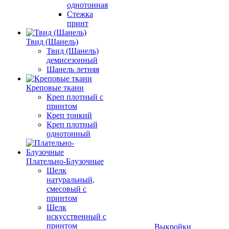
однотонная
Стежка
принт
Твид (Шанель)
Твид (Шанель)
демисезонный
Шанель летняя
Креповые ткани
Креп плотный с
принтом
Креп тонкий
Креп плотный
однотонный
Плательно-Блузочные
Шелк
натуральный,
смесовый с
принтом
Шелк
искусственный с
принтом
Выкройки