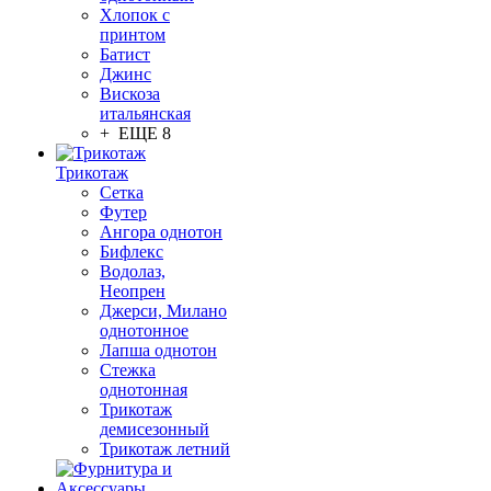
Хлопок с
принтом
Батист
Джинс
Вискоза
итальянская
+ ЕЩЕ 8
Трикотаж
Сетка
Футер
Ангора однотон
Бифлекс
Водолаз,
Неопрен
Джерси, Милано
однотонное
Лапша однотон
Стежка
однотонная
Трикотаж
демисезонный
Трикотаж летний