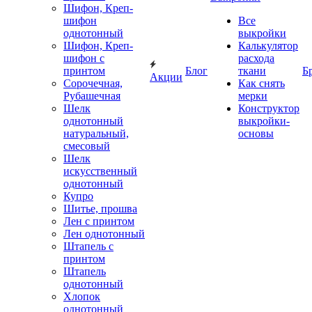
Шифон, Креп-
шифон
Все
однотонный
выкройки
Шифон, Креп-
Калькулятор
шифон с
расхода
принтом
Блог
ткани
Б
Акции
Сорочечная,
Как снять
Рубашечная
мерки
Шелк
Конструктор
однотонный
выкройки-
натуральный,
основы
смесовый
Шелк
искусственный
однотонный
Купро
Шитье, прошва
Лен с принтом
Лен однотонный
Штапель с
принтом
Штапель
однотонный
Хлопок
однотонный