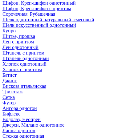
Шифон, Креп-шифон однотонный
Шифон, Креп-шифон с принтом
Сорочечная, Рубашечная
Шелк однотонный натуральный, смесовый
Шелк искусственный однотонный
Купро
Шитье, прошва
Лен с принтом
Лен однотонный
Штапель с принтом
Штапель однотонный
Хлопок однотонный
Хлопок с принтом
Батист
Джинс
Вискоза итальянская
Трикотаж
Сетка
Футер
Ангора однотон
Бифлекс
Водолаз, Неопрен
Джерси, Милано однотонное
Лапша однотон
Стежка однотонная