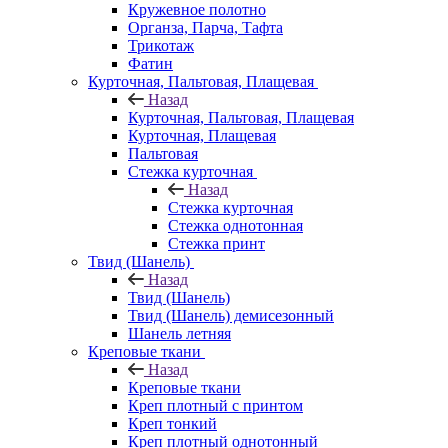
Кружевное полотно
Органза, Парча, Тафта
Трикотаж
Фатин
Курточная, Пальтовая, Плащевая
Назад
Курточная, Пальтовая, Плащевая
Курточная, Плащевая
Пальтовая
Стежка курточная
Назад
Стежка курточная
Стежка однотонная
Стежка принт
Твид (Шанель)
Назад
Твид (Шанель)
Твид (Шанель) демисезонный
Шанель летняя
Креповые ткани
Назад
Креповые ткани
Креп плотный с принтом
Креп тонкий
Креп плотный однотонный