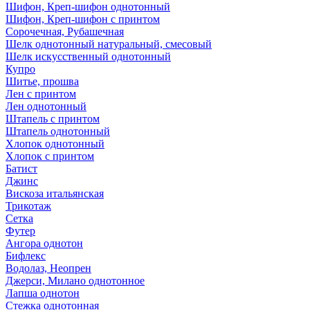
Шифон, Креп-шифон однотонный
Шифон, Креп-шифон с принтом
Сорочечная, Рубашечная
Шелк однотонный натуральный, смесовый
Шелк искусственный однотонный
Купро
Шитье, прошва
Лен с принтом
Лен однотонный
Штапель с принтом
Штапель однотонный
Хлопок однотонный
Хлопок с принтом
Батист
Джинс
Вискоза итальянская
Трикотаж
Сетка
Футер
Ангора однотон
Бифлекс
Водолаз, Неопрен
Джерси, Милано однотонное
Лапша однотон
Стежка однотонная