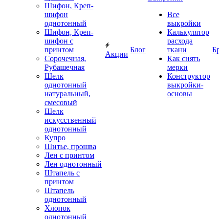
Шифон, Креп-
шифон
Все
однотонный
выкройки
Шифон, Креп-
Калькулятор
шифон с
расхода
принтом
Блог
ткани
Б
Акции
Сорочечная,
Как снять
Рубашечная
мерки
Шелк
Конструктор
однотонный
выкройки-
натуральный,
основы
смесовый
Шелк
искусственный
однотонный
Купро
Шитье, прошва
Лен с принтом
Лен однотонный
Штапель с
принтом
Штапель
однотонный
Хлопок
однотонный