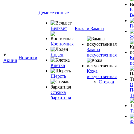
Ба
Демисезонные
В
Г
Вельвет
Кожа и Замша
Ж
Костюмная
Замша
Лоден
искусственная
Новинки
К
Акции
п
Клетка
Кожа
Шерсть
искусственная
Стежка
О
П
Стежка
Т
бархатная
Т
Ф