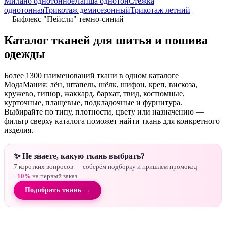
Милано однотонное
Лапша однотон
Стежка
однотонная
Трикотаж демисезонный
Трикотаж летний
—
Бифлекс "Пейсли" темно-синий
Каталог тканей для шитья и пошива
одежды
Более 1300 наименований ткани в одном каталоге
МодаМания: лён, штапель, шёлк, шифон, креп, вискоза,
кружево, гипюр, жаккард, бархат, твид, костюмные,
курточные, плащевые, подкладочные и фурнитура.
Выбирайте по типу, плотности, цвету или назначению —
фильтр сверху каталога поможет найти ткань для конкретного
изделия.
✨ Не знаете, какую ткань выбрать?
7 коротких вопросов — соберём подборку и пришлём промокод
−10%
на первый заказ.
Подобрать ткань →