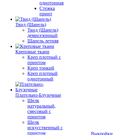
однотонная
Стежка
принт
Твид (Шанель)
Твид (Шанель)
демисезонный
Шанель летняя
Креповые ткани
Креп плотный с
принтом
Креп тонкий
Креп плотный
однотонный
Плательно-Блузочные
Шелк
натуральный,
смесовый с
принтом
Шелк
искусственный с
принтом
Выкройки