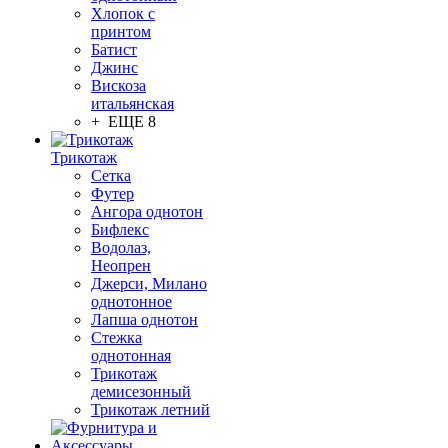
Хлопок с
принтом
Батист
Джинс
Вискоза
итальянская
+ ЕЩЕ 8
Трикотаж
Сетка
Футер
Ангора однотон
Бифлекс
Водолаз,
Неопрен
Джерси, Милано
однотонное
Лапша однотон
Стежка
однотонная
Трикотаж
демисезонный
Трикотаж летний