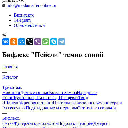
улица, 17А
info@modamania-online.ru
Вконтакте
Telegram
Одноклассники
Бифлекс "Пейсли" темно-синий
Главная
—
Каталог
—
Трикотаж
Новинки
Демисезонные
Кожа и Замша
Нарядные
ткани
Курточная, Пальтовая, Плащевая
Твид
(Шанель)
Креповые ткани
Плательно-Блузочные
Фурнитура и
Аксессуары
Подкладочные материалы
Остатки со скидкой
—
Бифлекс
Сетка
Футер
Ангора однотон
Водолаз, Неопрен
Джерси,