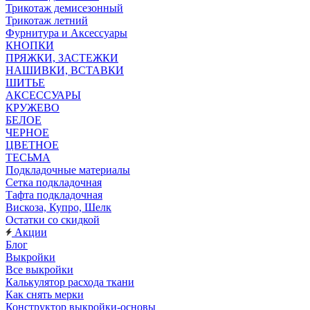
Трикотаж демисезонный
Трикотаж летний
Фурнитура и Аксессуары
КНОПКИ
ПРЯЖКИ, ЗАСТЕЖКИ
НАШИВКИ, ВСТАВКИ
ШИТЬЕ
АКСЕССУАРЫ
КРУЖЕВО
БЕЛОЕ
ЧЕРНОЕ
ЦВЕТНОЕ
ТЕСЬМА
Подкладочные материалы
Сетка подкладочная
Тафта подкладочная
Вискоза, Купро, Шелк
Остатки со скидкой
Акции
Блог
Выкройки
Все выкройки
Калькулятор расхода ткани
Как снять мерки
Конструктор выкройки-основы