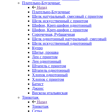
Плательно-Блузочные
Назад
Плательно-Блузочные
Шелк натуральный, смесовый с принтом
Шелк искусственный с принтом
Шифон, Креп-шифон однотонный
Шифон, Креп-шифон с принтом
Сорочечная, Рубашечная
Шелк однотонный натуральный, смесовый
Шелк искусственный однотонный
Купро
Шитье, прошва
Лен с принтом
Лен однотонный
Штапель с принтом
Штапель однотонный
Хлопок однотонный
Хлопок с принтом
Батист
Джинс
Вискоза итальянская
Трикотаж
Назад
Трикотаж
Сетка