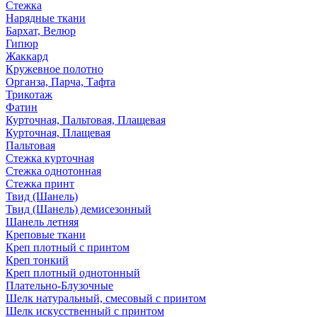
Стежка
Нарядные ткани
Бархат, Велюр
Гипюр
Жаккард
Кружевное полотно
Органза, Парча, Тафта
Трикотаж
Фатин
Курточная, Пальтовая, Плащевая
Курточная, Плащевая
Пальтовая
Стежка курточная
Стежка однотонная
Стежка принт
Твид (Шанель)
Твид (Шанель) демисезонный
Шанель летняя
Креповые ткани
Креп плотный с принтом
Креп тонкий
Креп плотный однотонный
Плательно-Блузочные
Шелк натуральный, смесовый с принтом
Шелк искусственный с принтом