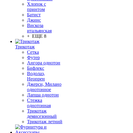
Хлопок с
принтом
Батист
Джинс
Вискоза
итальянская
+ ЕЩЕ 8
Трикотаж
Сетка
Футер
Ангора однотон
Бифлекс
Водолаз,
Неопрен
Джерси, Милано
однотонное
Лапша однотон
Стежка
однотонная
Трикотаж
демисезонный
Трикотаж летний