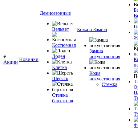
Ба
Демисезонные
В
Г
Вельвет
Кожа и Замша
Ж
Костюмная
Замша
Лоден
искусственная
Новинки
К
Акции
п
Клетка
Кожа
Шерсть
искусственная
Стежка
О
П
Стежка
Т
бархатная
Т
Ф