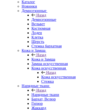
Каталог
Новинки
Демисезонные
Назад
Демисезонные
Вельвет
Костюмная
Лоден
Клетка
Шерсть
Стежка бархатная
Кожа и Замша
Назад
Кожа и Замша
Замша искусственная
Кожа искусственная
Назад
Кожа искусственная
Стежка
Нарядные ткани
Назад
Нарядные ткани
Бархат, Велюр
Гипюр
Жаккард