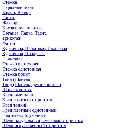
Стежка
Нарядные ткани
Бархат, Велюр
Гипюр
Жаккард
Кружевное полотно
Органза, Парча, Тафта
Трикотаж
Фатин
Курточная, Пальтовая, Плащевая
Курточная, Плащевая
Пальтовая
Стежка курточная
Стежка однотонная
Стежка принт
Твид (Шанель)
Твид (Шанель) демисезонный
Шанель летняя
Креповые ткани
Креп плотный с принтом
Креп тонкий
Креп плотный однотонный
Плательно-Блузочные
Шелк натуральный, смесовый с принтом
Шелк искусственный с принтом