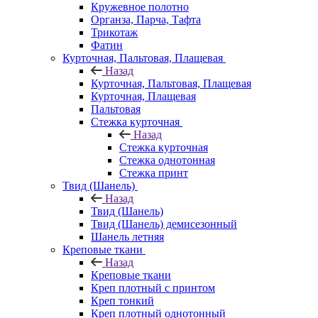
Кружевное полотно
Органза, Парча, Тафта
Трикотаж
Фатин
Курточная, Пальтовая, Плащевая
Назад
Курточная, Пальтовая, Плащевая
Курточная, Плащевая
Пальтовая
Стежка курточная
Назад
Стежка курточная
Стежка однотонная
Стежка принт
Твид (Шанель)
Назад
Твид (Шанель)
Твид (Шанель) демисезонный
Шанель летняя
Креповые ткани
Назад
Креповые ткани
Креп плотный с принтом
Креп тонкий
Креп плотный однотонный