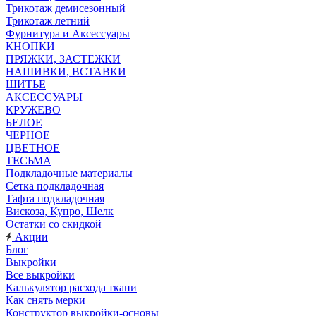
Трикотаж демисезонный
Трикотаж летний
Фурнитура и Аксессуары
КНОПКИ
ПРЯЖКИ, ЗАСТЕЖКИ
НАШИВКИ, ВСТАВКИ
ШИТЬЕ
АКСЕССУАРЫ
КРУЖЕВО
БЕЛОЕ
ЧЕРНОЕ
ЦВЕТНОЕ
ТЕСЬМА
Подкладочные материалы
Сетка подкладочная
Тафта подкладочная
Вискоза, Купро, Шелк
Остатки со скидкой
Акции
Блог
Выкройки
Все выкройки
Калькулятор расхода ткани
Как снять мерки
Конструктор выкройки-основы