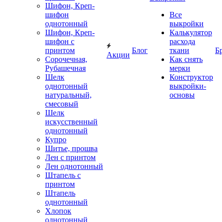
Шифон, Креп-
шифон
Все
однотонный
выкройки
Шифон, Креп-
Калькулятор
шифон с
расхода
принтом
Блог
ткани
Б
Акции
Сорочечная,
Как снять
Рубашечная
мерки
Шелк
Конструктор
однотонный
выкройки-
натуральный,
основы
смесовый
Шелк
искусственный
однотонный
Купро
Шитье, прошва
Лен с принтом
Лен однотонный
Штапель с
принтом
Штапель
однотонный
Хлопок
однотонный