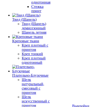
однотонная
Стежка
принт
Твид (Шанель)
Твид (Шанель)
демисезонный
Шанель летняя
Креповые ткани
Креп плотный с
принтом
Креп тонкий
Креп плотный
однотонный
Плательно-Блузочные
Шелк
натуральный,
смесовый с
принтом
Шелк
искусственный с
принтом
Выкройки