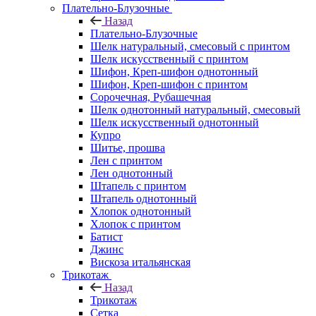
Плательно-Блузочные
Назад
Плательно-Блузочные
Шелк натуральный, смесовый с принтом
Шелк искусственный с принтом
Шифон, Креп-шифон однотонный
Шифон, Креп-шифон с принтом
Сорочечная, Рубашечная
Шелк однотонный натуральный, смесовый
Шелк искусственный однотонный
Купро
Шитье, прошва
Лен с принтом
Лен однотонный
Штапель с принтом
Штапель однотонный
Хлопок однотонный
Хлопок с принтом
Батист
Джинс
Вискоза итальянская
Трикотаж
Назад
Трикотаж
Сетка