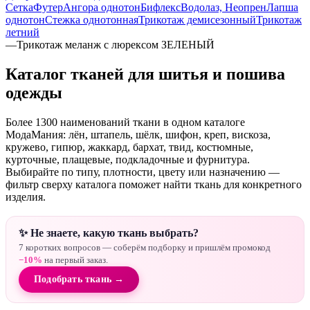
Сетка
Футер
Ангора однотон
Бифлекс
Водолаз, Неопрен
Лапша
однотон
Стежка однотонная
Трикотаж демисезонный
Трикотаж
летний
—
Трикотаж меланж с люрексом ЗЕЛЕНЫЙ
Каталог тканей для шитья и пошива
одежды
Более 1300 наименований ткани в одном каталоге
МодаМания: лён, штапель, шёлк, шифон, креп, вискоза,
кружево, гипюр, жаккард, бархат, твид, костюмные,
курточные, плащевые, подкладочные и фурнитура.
Выбирайте по типу, плотности, цвету или назначению —
фильтр сверху каталога поможет найти ткань для конкретного
изделия.
✨ Не знаете, какую ткань выбрать?
7 коротких вопросов — соберём подборку и пришлём промокод
−10%
на первый заказ.
Подобрать ткань →