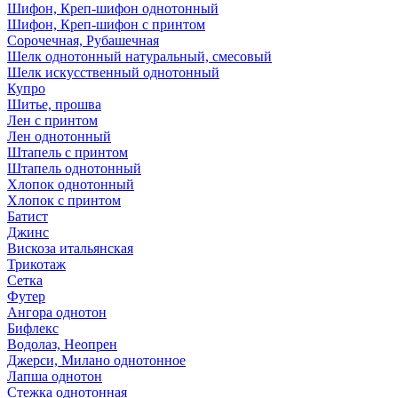
Шифон, Креп-шифон однотонный
Шифон, Креп-шифон с принтом
Сорочечная, Рубашечная
Шелк однотонный натуральный, смесовый
Шелк искусственный однотонный
Купро
Шитье, прошва
Лен с принтом
Лен однотонный
Штапель с принтом
Штапель однотонный
Хлопок однотонный
Хлопок с принтом
Батист
Джинс
Вискоза итальянская
Трикотаж
Сетка
Футер
Ангора однотон
Бифлекс
Водолаз, Неопрен
Джерси, Милано однотонное
Лапша однотон
Стежка однотонная