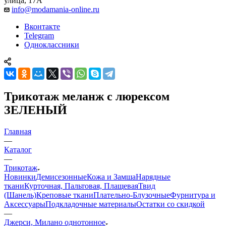
улица, 17А
info@modamania-online.ru
Вконтакте
Telegram
Одноклассники
Трикотаж меланж с люрексом
ЗЕЛЕНЫЙ
Главная
—
Каталог
—
Трикотаж
Новинки
Демисезонные
Кожа и Замша
Нарядные
ткани
Курточная, Пальтовая, Плащевая
Твид
(Шанель)
Креповые ткани
Плательно-Блузочные
Фурнитура и
Аксессуары
Подкладочные материалы
Остатки со скидкой
—
Джерси, Милано однотонное