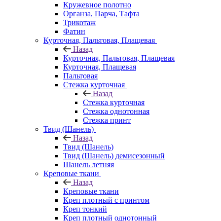
Кружевное полотно
Органза, Парча, Тафта
Трикотаж
Фатин
Курточная, Пальтовая, Плащевая
Назад
Курточная, Пальтовая, Плащевая
Курточная, Плащевая
Пальтовая
Стежка курточная
Назад
Стежка курточная
Стежка однотонная
Стежка принт
Твид (Шанель)
Назад
Твид (Шанель)
Твид (Шанель) демисезонный
Шанель летняя
Креповые ткани
Назад
Креповые ткани
Креп плотный с принтом
Креп тонкий
Креп плотный однотонный