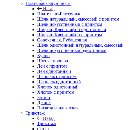
Плательно-Блузочные
Назад
Плательно-Блузочные
Шелк натуральный, смесовый с принтом
Шелк искусственный с принтом
Шифон, Креп-шифон однотонный
Шифон, Креп-шифон с принтом
Сорочечная, Рубашечная
Шелк однотонный натуральный, смесовый
Шелк искусственный однотонный
Купро
Шитье, прошва
Лен с принтом
Лен однотонный
Штапель с принтом
Штапель однотонный
Хлопок однотонный
Хлопок с принтом
Батист
Джинс
Вискоза итальянская
Трикотаж
Назад
Трикотаж
Сетка