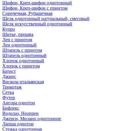
Шифон, Креп-шифон однотонный
Шифон, Креп-шифон с принтом
Сорочечная, Рубашечная
Шелк однотонный натуральный, смесовый
Шелк искусственный однотонный
Купро
Шитье, прошва
Лен с принтом
Лен однотонный
Штапель с принтом
Штапель однотонный
Хлопок однотонный
Хлопок с принтом
Батист
Джинс
Вискоза итальянская
Трикотаж
Сетка
Футер
Ангора однотон
Бифлекс
Водолаз, Неопрен
Джерси, Милано однотонное
Лапша однотон
Стежка однотонная