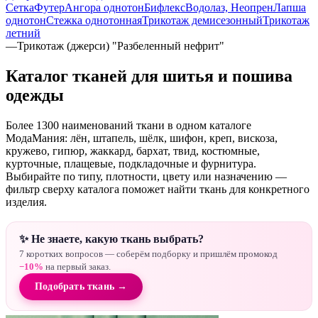
Сетка
Футер
Ангора однотон
Бифлекс
Водолаз, Неопрен
Лапша
однотон
Стежка однотонная
Трикотаж демисезонный
Трикотаж
летний
—
Трикотаж (джерси) "Разбеленный нефрит"
Каталог тканей для шитья и пошива
одежды
Более 1300 наименований ткани в одном каталоге
МодаМания: лён, штапель, шёлк, шифон, креп, вискоза,
кружево, гипюр, жаккард, бархат, твид, костюмные,
курточные, плащевые, подкладочные и фурнитура.
Выбирайте по типу, плотности, цвету или назначению —
фильтр сверху каталога поможет найти ткань для конкретного
изделия.
✨ Не знаете, какую ткань выбрать?
7 коротких вопросов — соберём подборку и пришлём промокод
−10%
на первый заказ.
Подобрать ткань →