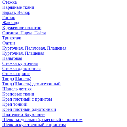
Стежка
Нарядные ткани
Бархат, Велюр
Гипюр
Жаккард
Кружевное полотно
Органза, Парча, Тафта
Трикотаж
Фатин
Курточная, Пальтовая, Плащевая
Курточная, Плащевая
Пальтовая
Стежка курточная
Стежка однотонная
Стежка принт
Твид (Шанель)
Твид (Шанель) демисезонный
Шанель летняя
Креповые ткани
Креп плотный с принтом
Креп тонкий
Креп плотный однотонный
Плательно-Блузочные
Шелк натуральный, смесовый с принтом
Шелк искусственный с принтом