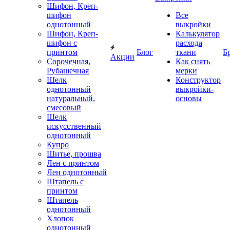
Шифон, Креп-
шифон
Все
однотонный
выкройки
Шифон, Креп-
Калькулятор
шифон с
расхода
принтом
Блог
ткани
Б
Акции
Сорочечная,
Как снять
Рубашечная
мерки
Шелк
Конструктор
однотонный
выкройки-
натуральный,
основы
смесовый
Шелк
искусственный
однотонный
Купро
Шитье, прошва
Лен с принтом
Лен однотонный
Штапель с
принтом
Штапель
однотонный
Хлопок
однотонный