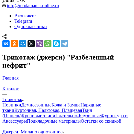
улица, 17А
info@modamania-online.ru
Вконтакте
Telegram
Одноклассники
Трикотаж (джерси) "Разбеленный
нефрит"
Главная
—
Каталог
—
Трикотаж
Новинки
Демисезонные
Кожа и Замша
Нарядные
ткани
Курточная, Пальтовая, Плащевая
Твид
(Шанель)
Креповые ткани
Плательно-Блузочные
Фурнитура и
Аксессуары
Подкладочные материалы
Остатки со скидкой
—
Джерси, Милано однотонное