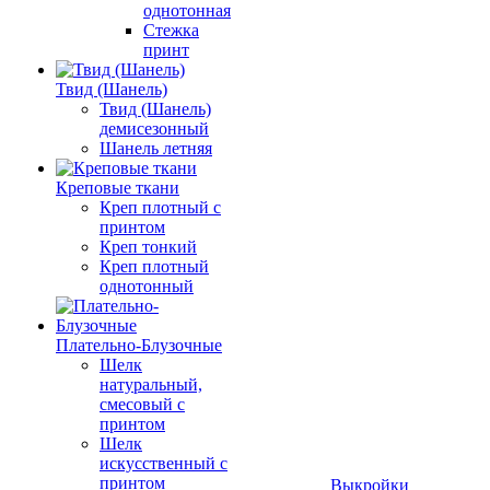
однотонная
Стежка
принт
Твид (Шанель)
Твид (Шанель)
демисезонный
Шанель летняя
Креповые ткани
Креп плотный с
принтом
Креп тонкий
Креп плотный
однотонный
Плательно-Блузочные
Шелк
натуральный,
смесовый с
принтом
Шелк
искусственный с
принтом
Выкройки