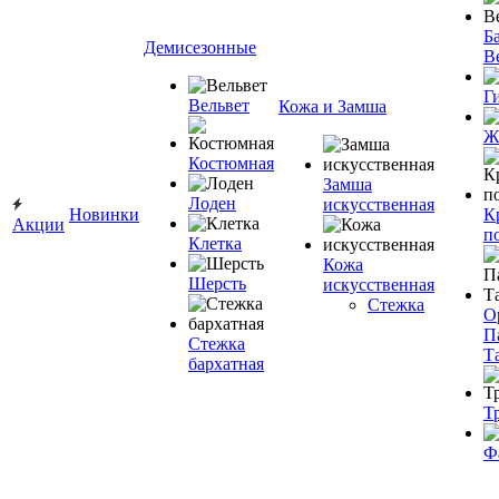
Ба
Демисезонные
В
Г
Вельвет
Кожа и Замша
Ж
Костюмная
Замша
Лоден
искусственная
Новинки
К
Акции
п
Клетка
Кожа
Шерсть
искусственная
Стежка
О
П
Стежка
Т
бархатная
Т
Ф