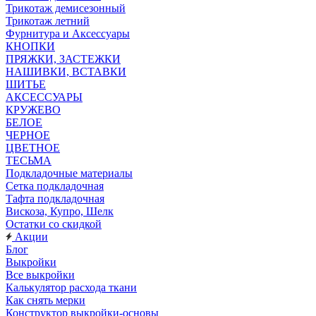
Трикотаж демисезонный
Трикотаж летний
Фурнитура и Аксессуары
КНОПКИ
ПРЯЖКИ, ЗАСТЕЖКИ
НАШИВКИ, ВСТАВКИ
ШИТЬЕ
АКСЕССУАРЫ
КРУЖЕВО
БЕЛОЕ
ЧЕРНОЕ
ЦВЕТНОЕ
ТЕСЬМА
Подкладочные материалы
Сетка подкладочная
Тафта подкладочная
Вискоза, Купро, Шелк
Остатки со скидкой
Акции
Блог
Выкройки
Все выкройки
Калькулятор расхода ткани
Как снять мерки
Конструктор выкройки-основы