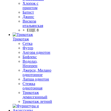
Хлопок с
принтом
Батист
Джинс
Вискоза
итальянская
+ ЕЩЕ 8
Трикотаж
Сетка
Футер
Ангора однотон
Бифлекс
Водолаз,
Неопрен
Джерси, Милано
однотонное
Лапша однотон
Стежка
однотонная
Трикотаж
демисезонный
Трикотаж летний