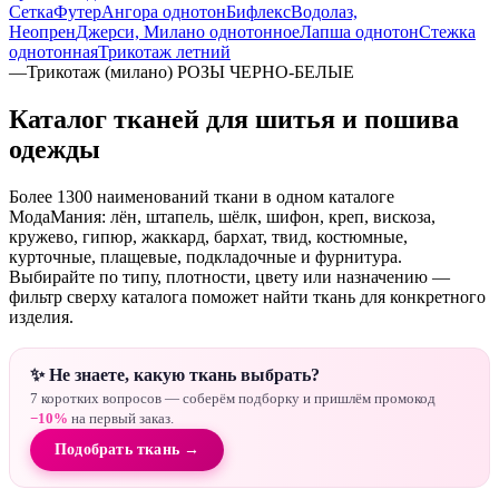
Сетка
Футер
Ангора однотон
Бифлекс
Водолаз,
Неопрен
Джерси, Милано однотонное
Лапша однотон
Стежка
однотонная
Трикотаж летний
—
Трикотаж (милано) РОЗЫ ЧЕРНО-БЕЛЫЕ
Каталог тканей для шитья и пошива
одежды
Более 1300 наименований ткани в одном каталоге
МодаМания: лён, штапель, шёлк, шифон, креп, вискоза,
кружево, гипюр, жаккард, бархат, твид, костюмные,
курточные, плащевые, подкладочные и фурнитура.
Выбирайте по типу, плотности, цвету или назначению —
фильтр сверху каталога поможет найти ткань для конкретного
изделия.
✨ Не знаете, какую ткань выбрать?
7 коротких вопросов — соберём подборку и пришлём промокод
−10%
на первый заказ.
Подобрать ткань →