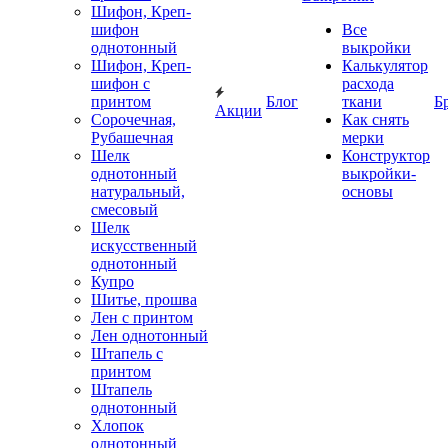
Шифон, Креп-
шифон
Все
однотонный
выкройки
Шифон, Креп-
Калькулятор
шифон с
расхода
принтом
Блог
ткани
Б
Акции
Сорочечная,
Как снять
Рубашечная
мерки
Шелк
Конструктор
однотонный
выкройки-
натуральный,
основы
смесовый
Шелк
искусственный
однотонный
Купро
Шитье, прошва
Лен с принтом
Лен однотонный
Штапель с
принтом
Штапель
однотонный
Хлопок
однотонный