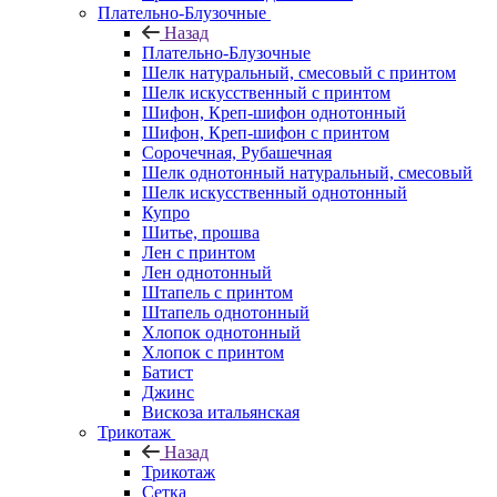
Плательно-Блузочные
Назад
Плательно-Блузочные
Шелк натуральный, смесовый с принтом
Шелк искусственный с принтом
Шифон, Креп-шифон однотонный
Шифон, Креп-шифон с принтом
Сорочечная, Рубашечная
Шелк однотонный натуральный, смесовый
Шелк искусственный однотонный
Купро
Шитье, прошва
Лен с принтом
Лен однотонный
Штапель с принтом
Штапель однотонный
Хлопок однотонный
Хлопок с принтом
Батист
Джинс
Вискоза итальянская
Трикотаж
Назад
Трикотаж
Сетка