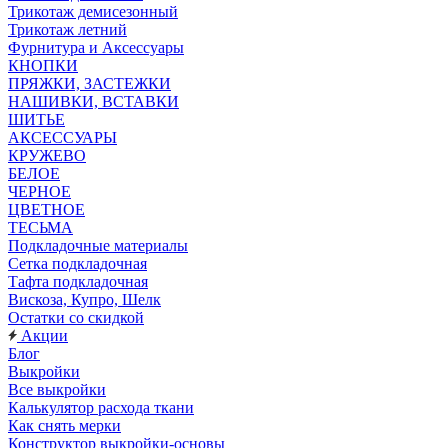
Трикотаж демисезонный
Трикотаж летний
Фурнитура и Аксессуары
КНОПКИ
ПРЯЖКИ, ЗАСТЕЖКИ
НАШИВКИ, ВСТАВКИ
ШИТЬЕ
АКСЕССУАРЫ
КРУЖЕВО
БЕЛОЕ
ЧЕРНОЕ
ЦВЕТНОЕ
ТЕСЬМА
Подкладочные материалы
Сетка подкладочная
Тафта подкладочная
Вискоза, Купро, Шелк
Остатки со скидкой
Акции
Блог
Выкройки
Все выкройки
Калькулятор расхода ткани
Как снять мерки
Конструктор выкройки-основы