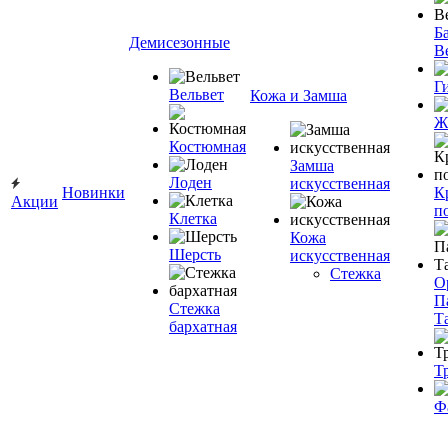
Ба
Демисезонные
В
Г
Вельвет
Кожа и Замша
Ж
Костюмная
Замша
Лоден
искусственная
Новинки
К
Акции
п
Клетка
Кожа
Шерсть
искусственная
Стежка
О
П
Стежка
Т
бархатная
Т
Ф