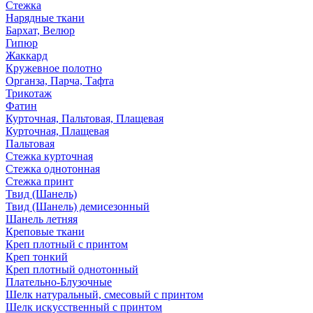
Стежка
Нарядные ткани
Бархат, Велюр
Гипюр
Жаккард
Кружевное полотно
Органза, Парча, Тафта
Трикотаж
Фатин
Курточная, Пальтовая, Плащевая
Курточная, Плащевая
Пальтовая
Стежка курточная
Стежка однотонная
Стежка принт
Твид (Шанель)
Твид (Шанель) демисезонный
Шанель летняя
Креповые ткани
Креп плотный с принтом
Креп тонкий
Креп плотный однотонный
Плательно-Блузочные
Шелк натуральный, смесовый с принтом
Шелк искусственный с принтом