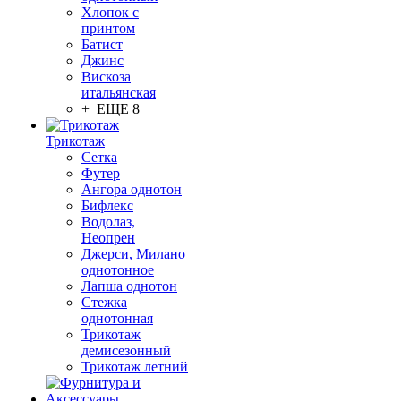
Хлопок с
принтом
Батист
Джинс
Вискоза
итальянская
+ ЕЩЕ 8
Трикотаж
Сетка
Футер
Ангора однотон
Бифлекс
Водолаз,
Неопрен
Джерси, Милано
однотонное
Лапша однотон
Стежка
однотонная
Трикотаж
демисезонный
Трикотаж летний