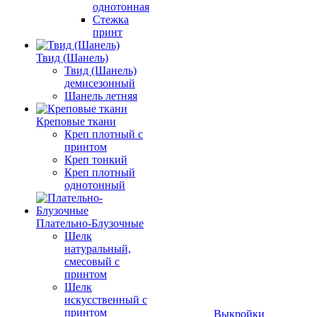
однотонная
Стежка
принт
Твид (Шанель)
Твид (Шанель)
демисезонный
Шанель летняя
Креповые ткани
Креп плотный с
принтом
Креп тонкий
Креп плотный
однотонный
Плательно-Блузочные
Шелк
натуральный,
смесовый с
принтом
Шелк
искусственный с
принтом
Выкройки