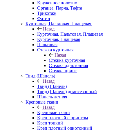
Кружевное полотно
Органза, Парча, Тафта
Трикотаж
Фатин
Курточная, Пальтовая, Плащевая
Назад
Курточная, Пальтовая, Плащевая
Курточная, Плащевая
Пальтовая
Стежка курточная
Назад
Стежка курточная
Стежка однотонная
Стежка принт
Твид (Шанель)
Назад
Твид (Шанель)
Твид (Шанель) демисезонный
Шанель летняя
Креповые ткани
Назад
Креповые ткани
Креп плотный с принтом
Креп тонкий
Креп плотный однотонный