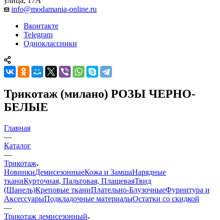
улица, 17А
info@modamania-online.ru
Вконтакте
Telegram
Одноклассники
Трикотаж (милано) РОЗЫ ЧЕРНО-
БЕЛЫЕ
Главная
—
Каталог
—
Трикотаж
Новинки
Демисезонные
Кожа и Замша
Нарядные
ткани
Курточная, Пальтовая, Плащевая
Твид
(Шанель)
Креповые ткани
Плательно-Блузочные
Фурнитура и
Аксессуары
Подкладочные материалы
Остатки со скидкой
—
Трикотаж демисезонный