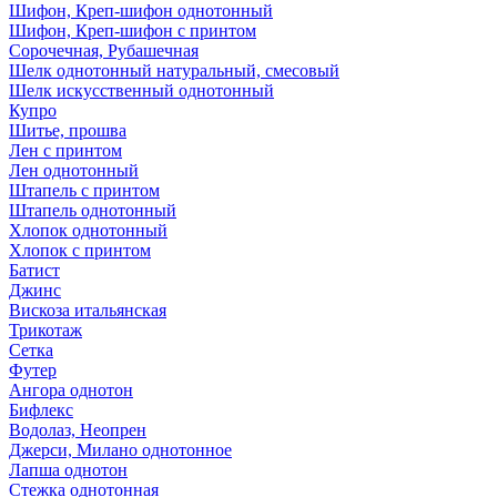
Шифон, Креп-шифон однотонный
Шифон, Креп-шифон с принтом
Сорочечная, Рубашечная
Шелк однотонный натуральный, смесовый
Шелк искусственный однотонный
Купро
Шитье, прошва
Лен с принтом
Лен однотонный
Штапель с принтом
Штапель однотонный
Хлопок однотонный
Хлопок с принтом
Батист
Джинс
Вискоза итальянская
Трикотаж
Сетка
Футер
Ангора однотон
Бифлекс
Водолаз, Неопрен
Джерси, Милано однотонное
Лапша однотон
Стежка однотонная