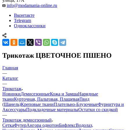
улица, 17А
info@modamania-online.ru
Вконтакте
Telegram
Одноклассники
Трикотаж ЦВЕТОЧНОЕ ПШЕНО
Главная
—
Каталог
—
Трикотаж
Новинки
Демисезонные
Кожа и Замша
Нарядные
ткани
Курточная, Пальтовая, Плащевая
Твид
(Шанель)
Креповые ткани
Плательно-Блузочные
Фурнитура и
Аксессуары
Подкладочные материалы
Остатки со скидкой
—
Трикотаж демисезонный
Сетка
Футер
Ангора однотон
Бифлекс
Водолаз,