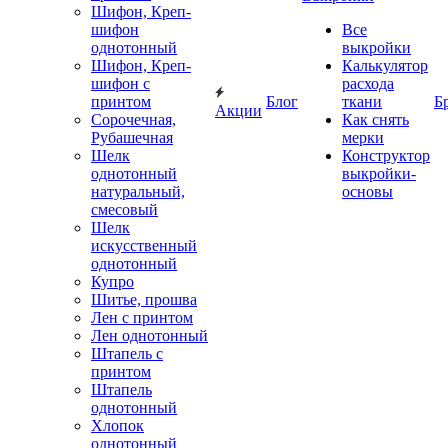
Шифон, Креп-
шифон
Все
однотонный
выкройки
Шифон, Креп-
Калькулятор
шифон с
расхода
принтом
Блог
ткани
Б
Акции
Сорочечная,
Как снять
Рубашечная
мерки
Шелк
Конструктор
однотонный
выкройки-
натуральный,
основы
смесовый
Шелк
искусственный
однотонный
Купро
Шитье, прошва
Лен с принтом
Лен однотонный
Штапель с
принтом
Штапель
однотонный
Хлопок
однотонный