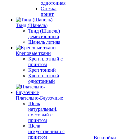
однотонная
Стежка
принт
Твид (Шанель)
Твид (Шанель)
демисезонный
Шанель летняя
Креповые ткани
Креп плотный с
принтом
Креп тонкий
Креп плотный
однотонный
Плательно-Блузочные
Шелк
натуральный,
смесовый с
принтом
Шелк
искусственный с
принтом
Выкройки