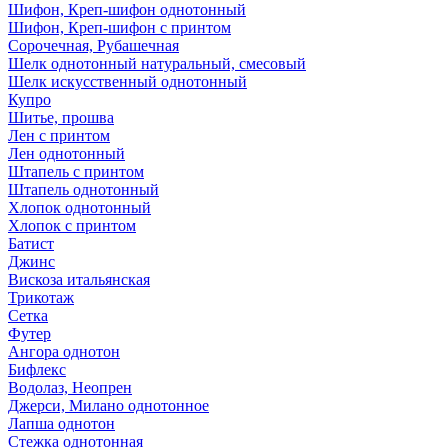
Шифон, Креп-шифон однотонный
Шифон, Креп-шифон с принтом
Сорочечная, Рубашечная
Шелк однотонный натуральный, смесовый
Шелк искусственный однотонный
Купро
Шитье, прошва
Лен с принтом
Лен однотонный
Штапель с принтом
Штапель однотонный
Хлопок однотонный
Хлопок с принтом
Батист
Джинс
Вискоза итальянская
Трикотаж
Сетка
Футер
Ангора однотон
Бифлекс
Водолаз, Неопрен
Джерси, Милано однотонное
Лапша однотон
Стежка однотонная