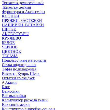
Трикотаж демисезонный
Трикотаж летний
Фурнитура и Аксессуары
КНОПКИ
ПРЯЖКИ, ЗАСТЕЖКИ
НАШИВКИ, ВСТАВКИ
ШИТЬЕ
АКСЕССУАРЫ
КРУЖЕВО
БЕЛОЕ
ЧЕРНОЕ
ЦВЕТНОЕ
ТЕСЬМА
Подкладочные материалы
Сетка подкладочная
Тафта подкладочная
Вискоза, Купро, Шелк
Остатки со скидкой
Акции
Блог
Выкройки
Все выкройки
Калькулятор расхода ткани
Как снять мерки
Конструктор выкройки-основы