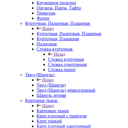
Кружевное полотно
Органза, Парча, Тафта
Трикотаж
Фатин
Курточная, Пальтовая, Плащевая
Назад
Курточная, Пальтовая, Плащевая
Курточная, Плащевая
Пальтовая
Стежка курточная
Назад
Стежка курточная
Стежка однотонная
Стежка принт
Твид (Шанель)
Назад
Твид (Шанель)
Твид (Шанель) демисезонный
Шанель летняя
Креповые ткани
Назад
Креповые ткани
Креп плотный с принтом
Креп тонкий
Креп плотный однотонный