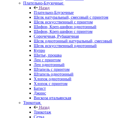
Плательно-Блузочные
Назад
Плательно-Блузочные
Шелк натуральный, смесовый с принтом
Шелк искусственный с принтом
Шифон, Креп-шифон однотонный
Шифон, Креп-шифон с принтом
Сорочечная, Рубашечная
Шелк однотонный натуральный, смесовый
Шелк искусственный однотонный
Купро
Шитье, прошва
Лен с принтом
Лен однотонный
Штапель с принтом
Штапель однотонный
Хлопок однотонный
Хлопок с принтом
Батист
Джинс
Вискоза итальянская
Трикотаж
Назад
Трикотаж
Сетка