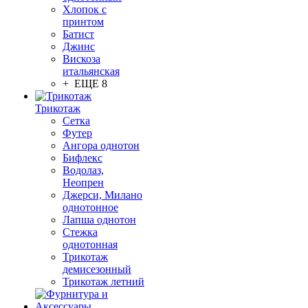
Хлопок с
принтом
Батист
Джинс
Вискоза
итальянская
+ ЕЩЕ 8
Трикотаж
Сетка
Футер
Ангора однотон
Бифлекс
Водолаз,
Неопрен
Джерси, Милано
однотонное
Лапша однотон
Стежка
однотонная
Трикотаж
демисезонный
Трикотаж летний