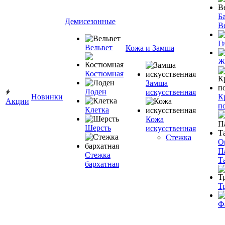
Ба
Демисезонные
В
Г
Вельвет
Кожа и Замша
Ж
Костюмная
Замша
Лоден
искусственная
Новинки
К
Акции
п
Клетка
Кожа
Шерсть
искусственная
Стежка
О
П
Стежка
Т
бархатная
Т
Ф