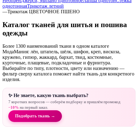
Неопрен
Джерси, Милано однотонное
Лапша однотон
Стежка
однотонная
Трикотаж летний
—
Трикотаж ЦВЕТОЧНОЕ ПШЕНО
Каталог тканей для шитья и пошива
одежды
Более 1300 наименований ткани в одном каталоге
МодаМания: лён, штапель, шёлк, шифон, креп, вискоза,
кружево, гипюр, жаккард, бархат, твид, костюмные,
курточные, плащевые, подкладочные и фурнитура.
Выбирайте по типу, плотности, цвету или назначению —
фильтр сверху каталога поможет найти ткань для конкретного
изделия.
✨ Не знаете, какую ткань выбрать?
7 коротких вопросов — соберём подборку и пришлём промокод
−10%
на первый заказ.
Подобрать ткань →