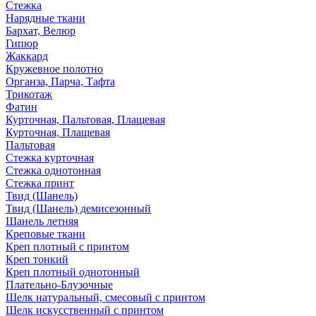
Стежка
Нарядные ткани
Бархат, Велюр
Гипюр
Жаккард
Кружевное полотно
Органза, Парча, Тафта
Трикотаж
Фатин
Курточная, Пальтовая, Плащевая
Курточная, Плащевая
Пальтовая
Стежка курточная
Стежка однотонная
Стежка принт
Твид (Шанель)
Твид (Шанель) демисезонный
Шанель летняя
Креповые ткани
Креп плотный с принтом
Креп тонкий
Креп плотный однотонный
Плательно-Блузочные
Шелк натуральный, смесовый с принтом
Шелк искусственный с принтом