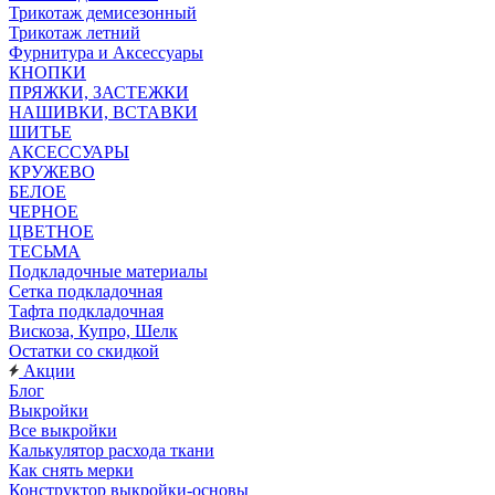
Трикотаж демисезонный
Трикотаж летний
Фурнитура и Аксессуары
КНОПКИ
ПРЯЖКИ, ЗАСТЕЖКИ
НАШИВКИ, ВСТАВКИ
ШИТЬЕ
АКСЕССУАРЫ
КРУЖЕВО
БЕЛОЕ
ЧЕРНОЕ
ЦВЕТНОЕ
ТЕСЬМА
Подкладочные материалы
Сетка подкладочная
Тафта подкладочная
Вискоза, Купро, Шелк
Остатки со скидкой
Акции
Блог
Выкройки
Все выкройки
Калькулятор расхода ткани
Как снять мерки
Конструктор выкройки-основы