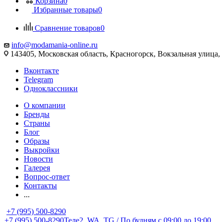
Корзина
0
Избранные товары
0
Сравнение товаров
0
info@modamania-online.ru
143405, Московская область, Красногорск, Вокзальная улиц
Вконтакте
Telegram
Одноклассники
О компании
Бренды
Страны
Блог
Образы
Выкройки
Новости
Галерея
Вопрос-ответ
Контакты
...
+7 (995) 500-8290
+7 (995) 500-8290
Теле2, WA, TG / По будням c 09:00 до 19:00