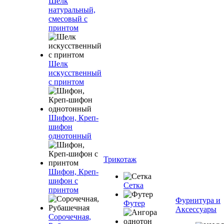
Шелк
натуральный,
смесовый с
принтом
Шелк
искусственный
с принтом
Шифон, Креп-
шифон
однотонный
Трикотаж
Шифон, Креп-
шифон с
Сетка
принтом
Фурнитура и
Футер
Аксессуары
Сорочечная,