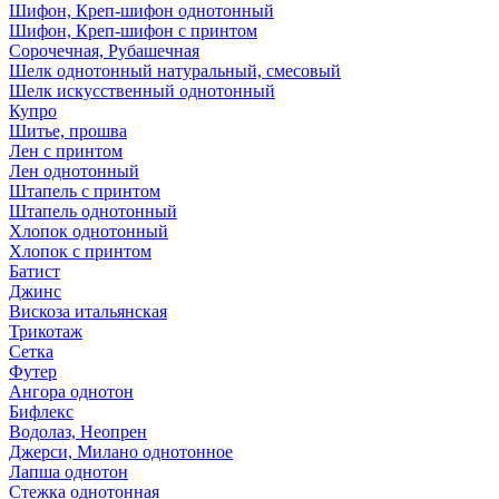
Шифон, Креп-шифон однотонный
Шифон, Креп-шифон с принтом
Сорочечная, Рубашечная
Шелк однотонный натуральный, смесовый
Шелк искусственный однотонный
Купро
Шитье, прошва
Лен с принтом
Лен однотонный
Штапель с принтом
Штапель однотонный
Хлопок однотонный
Хлопок с принтом
Батист
Джинс
Вискоза итальянская
Трикотаж
Сетка
Футер
Ангора однотон
Бифлекс
Водолаз, Неопрен
Джерси, Милано однотонное
Лапша однотон
Стежка однотонная