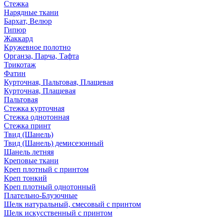
Стежка
Нарядные ткани
Бархат, Велюр
Гипюр
Жаккард
Кружевное полотно
Органза, Парча, Тафта
Трикотаж
Фатин
Курточная, Пальтовая, Плащевая
Курточная, Плащевая
Пальтовая
Стежка курточная
Стежка однотонная
Стежка принт
Твид (Шанель)
Твид (Шанель) демисезонный
Шанель летняя
Креповые ткани
Креп плотный с принтом
Креп тонкий
Креп плотный однотонный
Плательно-Блузочные
Шелк натуральный, смесовый с принтом
Шелк искусственный с принтом